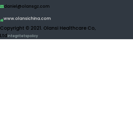
Desinfektionsmedel
Vattenrenare
Ro vattenrenare
UF vattenrenare
Frukt och grönsaksrengörare
Vätskansinhalationsmaskin
Skönhetsprodukter
Kontakta Olansi
Buidling 1, No.1 av Haiyi Street, Lanhe Town, Nansha
Av
District, Guangzhou, Kina
0086-15915736889
daniel@olansgz.com
