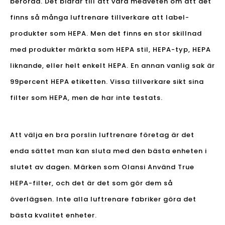
berörda. Det bidrar till att vara medveten om att det
finns så många luftrenare tillverkare att label-
produkter som HEPA. Men det finns en stor skillnad
med produkter märkta som HEPA stil, HEPA-typ, HEPA
liknande, eller helt enkelt HEPA. En annan vanlig sak är
99percent HEPA etiketten. Vissa tillverkare sikt sina
filter som HEPA, men de har inte testats.
Att välja en bra porslin luftrenare företag är det
enda sättet man kan sluta med den bästa enheten i
slutet av dagen. Märken som Olansi Använd True
HEPA-filter, och det är det som gör dem så
överlägsen. Inte alla luftrenare fabriker göra det
bästa kvalitet enheter.