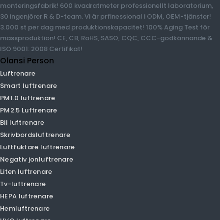
luftrenare, vätevatten, vattenrenare mm sjukvårdsprodukter,
mer än 12 års erfarenhet sedan 2009 i Guangzhou, Kina. 60 000
m2 egen injektionsformfabrik, egen filterfabrik, egen
mögelfabrik, egen monteringsfabrik! 600 kvadratmeter
professionellt laboratorium, 30 ingenjörer R & D-team. Vi är
prfinessional i ODM, OEM-tjänster! 3.000 st per dag med
produktionskapacitet! 100% Aging Test för massproduktion! CE,
CB, RoHS, SASO, CQC, CCC-godkännande & ISO 9001: 2008
Certifikat!
Olansi Person
Luftrenare
Smart luftrenare
PM1.0 luftrenare