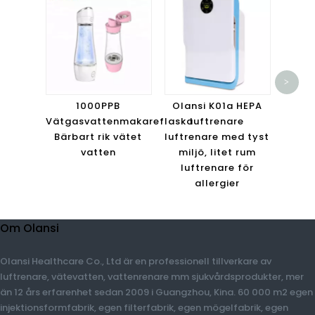
O
>
luf
i
1000PPB
Olansi K01a HEPA
luftf
Vätgasvattenmakareflaska
luftrenare
steg
Bärbart rik vätet
luftrenare med tyst
vatten
miljö, litet rum
luftrenare för
allergier
Om Olansi
Olansi Healthcare Co., Ltd är en professionell tillverkare av