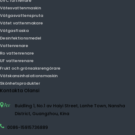
PM2.5 Luftrenare
Bil luftrenare
Skrivbordsluftrenare
Luftfuktare luftrenare
Negativ jonluftrenare
Liten luftrenare
Tv-luftrenare
HEPA luftrenare
Hemluftrenare
UVC luftrenare
Vätesvattenmaskin
Vätgasvattenspruta
Vätet vattenmakare
Vätgasflaska