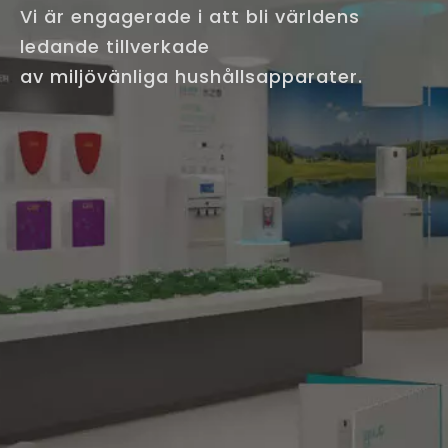
Vi är engagerade i att bli världens
ledande tillverkade
av miljövänliga hushållsapparater.