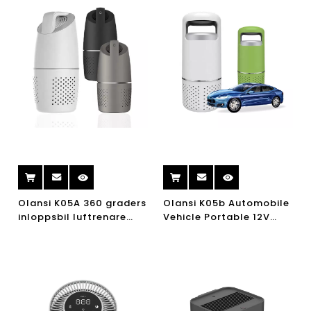
Fabrik USA UL certifierad
filter
Olansi K05A 360 graders
Olansi K05b Automobile
inloppsbil luftrenare
Vehicle Portable 12V
med HEPA-filter mini
HEPA Home Car Air
luftrenare bil
Purifier
luftklassare och luft
joniserare