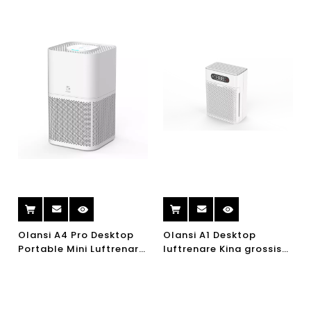
Olansi A4 Pro Desktop
Olansi A1 Desktop
Portable Mini Luftrenare
luftrenare Kina grossist
För Amazon Bästsäljare
luftrenare med
Med UV -ljus och H13
luftfuktare och
Hepa Filter 110V Och
kontorsluftrenare med
220V Luftrenare Kina
högeffektivt H14 Hepa -