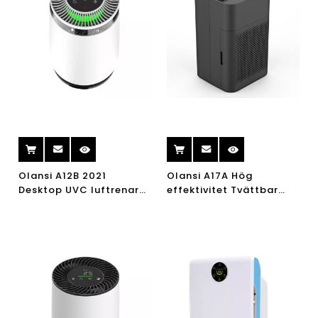
Olansi A12B 2021
Olansi A17A Hög
Desktop UVC luftrenare
effektivitet Tvättbar
HEPA-filterrening CE-
icke-förbrukningsbar
luftrenare ren
luftrenare för
luftkvalitet PM2.5
hemvårdskort