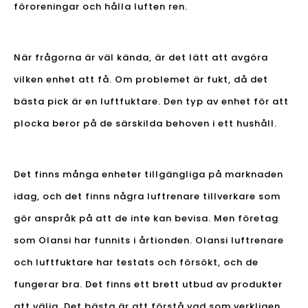
föroreningar och hålla luften ren.
När frågorna är väl kända, är det lätt att avgöra
vilken enhet att få. Om problemet är fukt, då det
bästa pick är en luftfuktare. Den typ av enhet för att
plocka beror på de särskilda behoven i ett hushåll.
Det finns många enheter tillgängliga på marknaden
idag, och det finns några luftrenare tillverkare som
gör anspråk på att de inte kan bevisa. Men företag
som Olansi har funnits i årtionden. Olansi luftrenare
och luftfuktare har testats och försökt, och de
fungerar bra. Det finns ett brett utbud av produkter
att välja. Det bästa är att förstå vad som verkligen