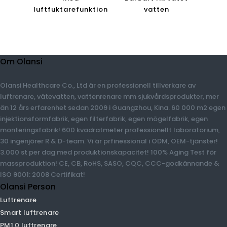
luftfuktarefunktion
vatten
Om Olansi
Olansi Healthcare Co., Ltd är en professionell tillverkare av
luftrenare, vätevatten, vattenrenare mm sjukvårdsprodukter,
mer än 12 års erfarenhet sedan 2009 i Guangzhou, Kina. 60 000
m2 egen injektionsformfabrik, egen filterfabrik, egen
mögelfabrik, egen monteringsfabrik! 600 kvadratmeter
professionellt laboratorium, 30 ingenjörer R & D-team. Vi är
prfinessional i ODM, OEM-tjänster! 3.000 st per dag med
produktionskapacitet! 100% Aging Test för massproduktion! CE,
CB, RoHS, SASO, CQC, CCC-godkännande & ISO 9001: 2008
Certifikat!