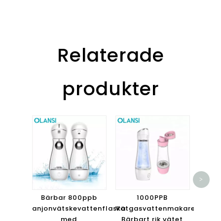
Relaterade
produkter
Po
>
I
Vätga
Bärbar 800ppb
1000PPB
Vatt
anjonvätskevattenflaska
Vätgasvattenmakareflaska
Vätg
med
Bärbart rik vätet