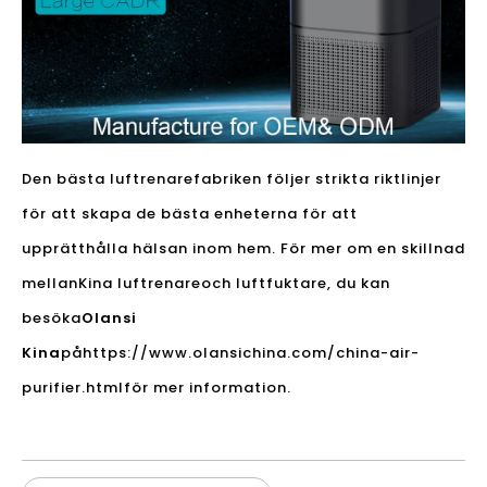
Den bästa luftrenarefabriken följer strikta riktlinjer
för att skapa de bästa enheterna för att
upprätthålla hälsan inom hem. För mer om en skillnad
mellan
Kina luftrenare
och luftfuktare, du kan
besöka
Olansi
Kina
på
https://www.olansichina.com/china-air-
purifier.html
för mer information.