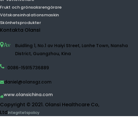
HEPA luftrenare
Hemluftrenare
UVC luftrenare
Vätesvattenmaskin
Vätgasvattenspruta
Vätet vattenmakare
Vätgasflaska
Desinfektionsmedel
Vattenrenare
Ro vattenrenare
UF vattenrenare
Frukt och grönsaksrengörare
Vätskansinhalationsmaskin
Skönhetsprodukter