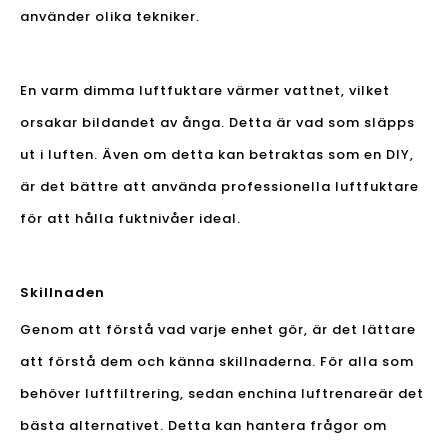
använder olika tekniker.
En varm dimma luftfuktare värmer vattnet, vilket
orsakar bildandet av ånga. Detta är vad som släpps
ut i luften. Även om detta kan betraktas som en DIY,
är det bättre att använda professionella luftfuktare
för att hålla fuktnivåer ideal.
Skillnaden
Genom att förstå vad varje enhet gör, är det lättare
att förstå dem och känna skillnaderna. För alla som
behöver luftfiltrering, sedan en
china luftrenare
är det
bästa alternativet. Detta kan hantera frågor om