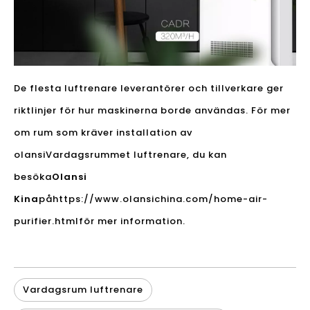
De flesta luftrenare leverantörer och tillverkare ger
riktlinjer för hur maskinerna borde användas. För mer
om rum som kräver installation av
olansi
Vardagsrummet luftrenare
, du kan
besöka
Olansi
Kina
på
https://www.olansichina.com/home-air-
purifier.html
för mer information.
Vardagsrum luftrenare