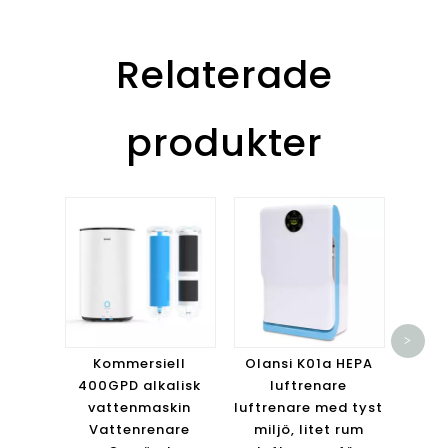
Relaterade
produkter
O
luf
>
i
Kommersiell
Olansi K01a HEPA
luftf
400GPD alkalisk
luftrenare
steg
vattenmaskin
luftrenare med tyst
Vattenrenare
miljö, litet rum