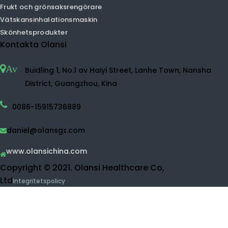
HEPA luftrenare
Hemluftrenare
UVC luftrenare
Vätesvattenmaskin
Vätgasvattenspruta
Vätet vattenmakare
Vätgasflaska
Desinfektionsmedel
Vattenrenare
Ro vattenrenare
UF vattenrenare
Frukt och grönsaksrengörare
Vätskansinhalationsmaskin
Skönhetsprodukter