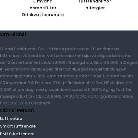
Omvänd
luftrenare för
osmosfilter
allergier
Drinkvattenrenare
Om Olansi
Olansi Healthcare Co., Ltd är en professionell tillverkare av
luftrenare, vätevatten, vattenrenare mm sjukvårdsprodukter,
mer än 12 års erfarenhet sedan 2009 i Guangzhou, Kina. 60 000
m2 egen injektionsformfabrik, egen filterfabrik, egen
mögelfabrik, egen monteringsfabrik! 600 kvadratmeter
professionellt laboratorium, 30 ingenjörer R & D-team. Vi är
prfinessional i ODM, OEM-tjänster! 3.000 st per dag med
produktionskapacitet! 100% Aging Test för massproduktion! CE,
CB, RoHS, SASO, CQC, CCC-godkännande & ISO 9001: 2008
Certifikat!