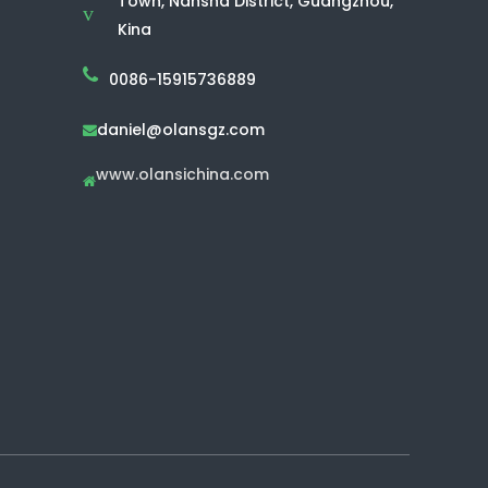
Town, Nansha District, Guangzhou,
v
Kina
0086-15915736889
daniel@olansgz.com

www.olansichina.com
