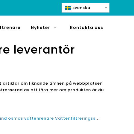
svenska
ftrenare
Nyheter
Kontakta oss
e leverantör
tat artiklar om liknande ämnen på webbplatsen
intresserad av att lära mer om produkten är du
Välja en pålitlig alkalisk omvänd osmos vattenrenare Vattenfiltreringssystem Tillverkarens leverantörsfabrik