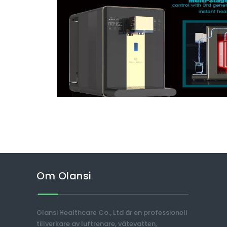
Om Olansi
Olansi Healthcare Co., Ltd är en professionell
tillverkare av luftrenare, vätevatten,