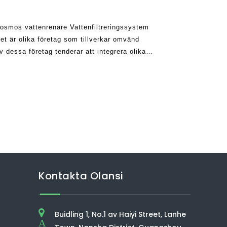
d osmos vattenrenare Vattenfiltreringssystem
et är olika företag som tillverkar omvänd
 dessa företag tenderar att integrera olika
betyder att medan vissa ro w
Kontakta Olansi
Buidling 1, No.1 av Haiyi Street, Lanhe
A