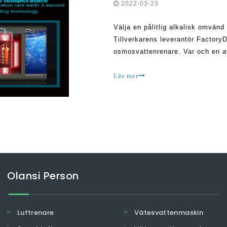
2022-03-23
Välja en pålitlig alkalisk omvän
Tillverkarens leverantör FactoryD
osmosvattenrenare. Var och en av
funktioner i sina produkter. Det 
Läs mer
Olansi Person
Luftrenare
Vätesvattenmaskin