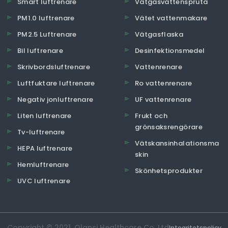
Smart luftrenare
Vätgasvattenspruta
PM1.0 luftrenare
Vätet vattenmakare
PM2.5 Luftrenare
Vätgasflaska
Bil luftrenare
Desinfektionsmedel
Skrivbordsluftrenare
Vattenrenare
Luftfuktare luftrenare
Ro vattenrenare
Negativ jonluftrenare
UF vattenrenare
Liten luftrenare
Frukt och
grönsaksrengörare
Tv-luftrenare
Vätskansinhalationsma
HEPA luftrenare
skin
Hemluftrenare
Skönhetsprodukter
UVC luftrenare
Copyright © 2021. Olansi Healthcare Co, Ltd
Integritetspolicy