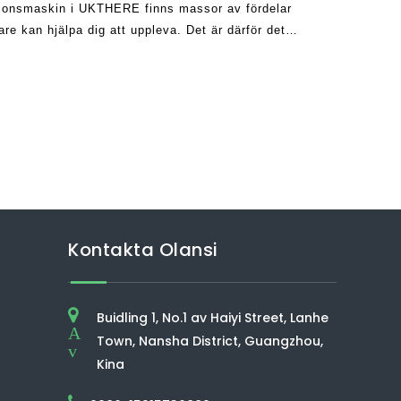
tionsmaskin i UKTHERE finns massor av fördelar
e kan hjälpa dig att uppleva. Det är därför det
nien de senaste åren. Till exempel
Kontakta Olansi
Buidling 1, No.1 av Haiyi Street, Lanhe
A
Town, Nansha District, Guangzhou,
v
Kina