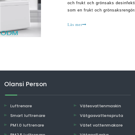
och frukt och grönsaks desinfek
som en frukt och grönsaksrengörar
blir mycket populärt i Storbritan
Läs mer
Olansi Person
Luftrenare
Vätesvattenmaskin
Smart luftrenare
Vätgasvattenspruta
PM1.0 luftrenare
Vätet vattenmakare
PM2.5 Luftrenare
Vätgasflaska