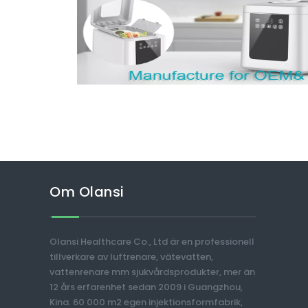
Om Olansi
Olansi Healthcare Co., Ltd är en professionell
tillverkare av luftrenare, vätevatten,
vattenrenare mm sjukvårdsprodukter, mer än
12 års erfarenhet sedan 2009 i Guangzhou,
Kina. 60 000 m2 egen injektionsformfabrik,