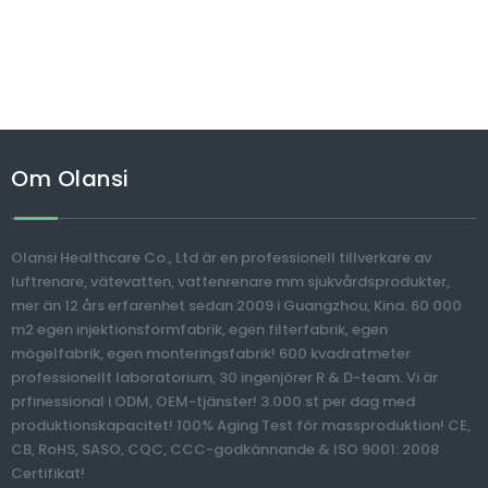
Om Olansi
Olansi Healthcare Co., Ltd är en professionell tillverkare av
luftrenare, vätevatten, vattenrenare mm sjukvårdsprodukter,
mer än 12 års erfarenhet sedan 2009 i Guangzhou, Kina. 60 000
m2 egen injektionsformfabrik, egen filterfabrik, egen
mögelfabrik, egen monteringsfabrik! 600 kvadratmeter
professionellt laboratorium, 30 ingenjörer R & D-team. Vi är
prfinessional i ODM, OEM-tjänster! 3.000 st per dag med
produktionskapacitet! 100% Aging Test för massproduktion! CE,
CB, RoHS, SASO, CQC, CCC-godkännande & ISO 9001: 2008
Certifikat!