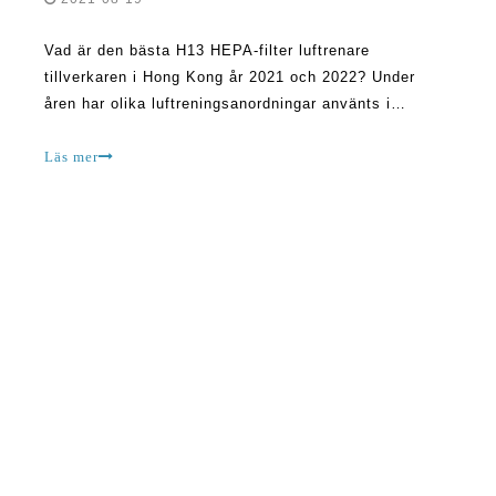
Vad är den bästa H13 HEPA-filter luftrenare
tillverkaren i Hong Kong år 2021 och 2022? Under
åren har olika luftreningsanordningar använts i
Hongkong. Även om vissa av dem är underbara med
avseende på att städa luften, det finns många som
Läs mer
har fallit korta. Den senare gruppen av luft