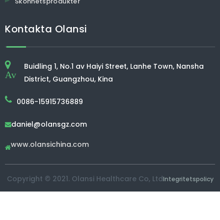
Skönhetsprodukter
Kontakta Olansi
Buidling 1, No.1 av Haiyi Street, Lanhe Town, Nansha
Av
District, Guangzhou, Kina
0086-15915736889
daniel@olansgz.com

www.olansichina.com

Copyright © 2021. Olansi Healthcare Co, Ltd
Integritetspolicy