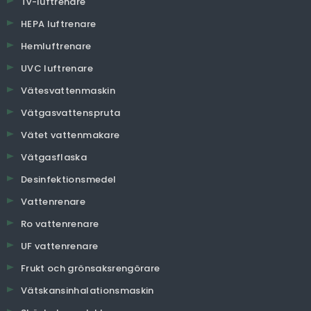
Tv-luftrenare
HEPA luftrenare
Hemluftrenare
UVC luftrenare
Vätesvattenmaskin
Vätgasvattenspruta
Vätet vattenmakare
Vätgasflaska
Desinfektionsmedel
Vattenrenare
Ro vattenrenare
UF vattenrenare
Frukt och grönsaksrengörare
Vätskansinhalationsmaskin