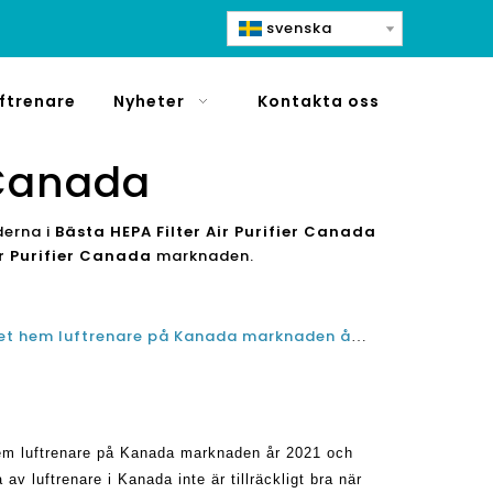
svenska
ftrenare
Nyheter
Kontakta oss
r Canada
derna i
Bästa HEPA Filter Air Purifier Canada
ir Purifier Canada
marknaden.
Vad är det bästa stora rummet hem luftrenare på Kanada marknaden år 2021 och 2022?
em luftrenare på Kanada marknaden år 2021 och
 av luftrenare i Kanada inte är tillräckligt bra när