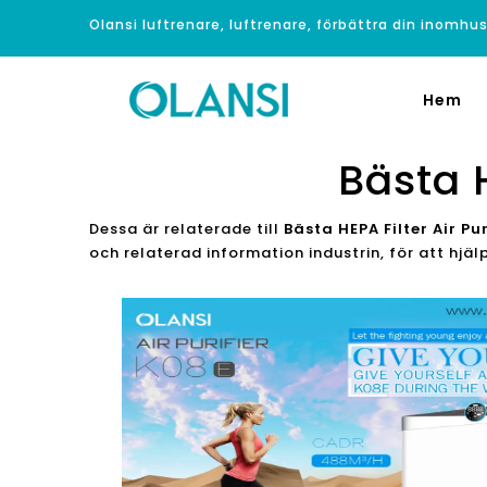
Olansi luftrenare, luftrenare, förbättra din inomhus
Hem
Bästa H
Dessa är relaterade till
Bästa HEPA Filter Air P
och relaterad information industrin, för att hjä