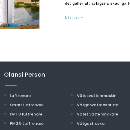
det gäller att avlägsna skadliga 
användare har klagat på att sådan
Läs mer
Olansi Person
Luftrenare
Vätesvattenmaskin
Smart luftrenare
Vätgasvattenspruta
PM1.0 luftrenare
Vätet vattenmakare
PM2.5 Luftrenare
Vätgasflaska