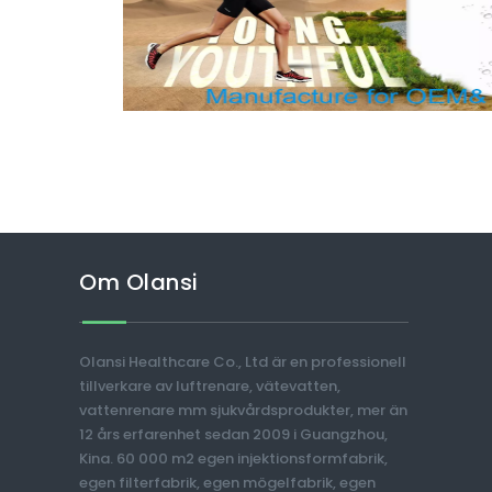
Om Olansi
Olansi Healthcare Co., Ltd är en professionell
tillverkare av luftrenare, vätevatten,
vattenrenare mm sjukvårdsprodukter, mer än
12 års erfarenhet sedan 2009 i Guangzhou,
Kina. 60 000 m2 egen injektionsformfabrik,
egen filterfabrik, egen mögelfabrik, egen