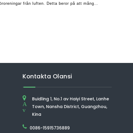
föroreningar från luften. Detta beror på att många
a enheter inte är effektiva i GE
Kontakta Olansi
Buidling 1, No.1 av Haiyi Street, Lanhe
A
Town, Nansha District, Guangzhou,
v
Kina
0086-15915736889