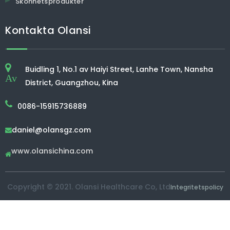
Skönhetsprodukter
Kontakta Olansi
Buidling 1, No.1 av Haiyi Street, Lanhe Town, Nansha
Av
District, Guangzhou, Kina
0086-15915736889
daniel@olansgz.com

www.olansichina.com

Copyright © 2021. Olansi Healthcare Co, Ltd
Integritetspolicy