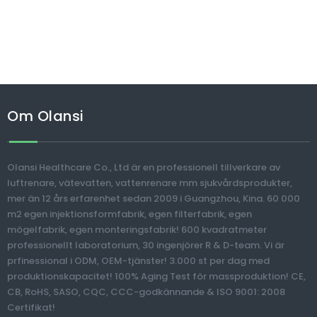
Om Olansi
Olansi Healthcare Co., Ltd är en professionell tillverkare av
luftrenare, vätevatten, vattenrenare mm sjukvårdsprodukter,
mer än 12 års erfarenhet sedan 2009 i Guangzhou, Kina. 60 000
m2 egen injektionsformfabrik, egen filterfabrik, egen
mögelfabrik, egen monteringsfabrik! 600 kvadratmeter
professionellt laboratorium, 30 ingenjörer R & D-team. Vi är
prfinessional i ODM, OEM-tjänster! 3.000 st per dag med
produktionskapacitet! 100% Aging Test för massproduktion! CE,
CB, RoHS, SASO, CQC, CCC-godkännande & ISO 9001: 2008
Certifikat!