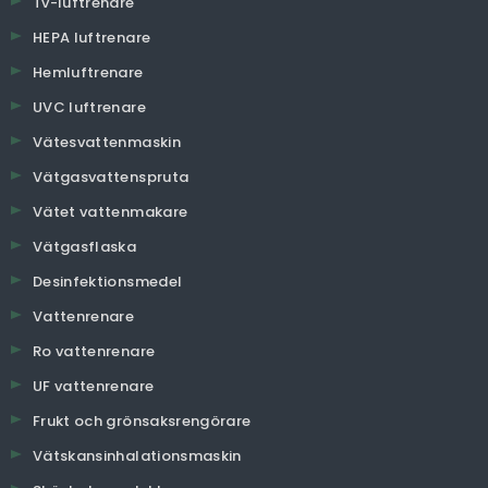
Tv-luftrenare
HEPA luftrenare
Hemluftrenare
UVC luftrenare
Vätesvattenmaskin
Vätgasvattenspruta
Vätet vattenmakare
Vätgasflaska
Desinfektionsmedel
Vattenrenare
Ro vattenrenare
UF vattenrenare
Frukt och grönsaksrengörare
Vätskansinhalationsmaskin