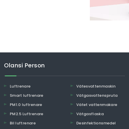
Olansi Person
Luftrenare
Vätesvattenmaskin
Smart luftrenare
Vätgasvattenspruta
PM1.0 luftrenare
Vätet vattenmakare
PM2.5 Luftrenare
Vätgasflaska
Bil luftrenare
Desinfektionsmedel