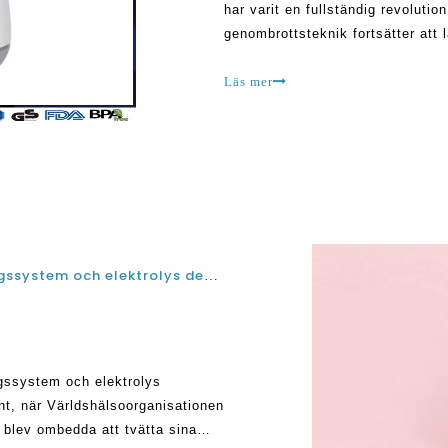
har varit en fullständig revolutio
genombrottsteknik fortsätter att l
finns det många sätt som det va
Läs mer
Top 6 bästa elektrolyserade vattenrengöringssystem och elektrolys desinfektionsvattengeneratorer av 2021 och 2022
gssystem och elektrolys
nt, när Världshälsoorganisationen
 blev ombedda att tvätta sina