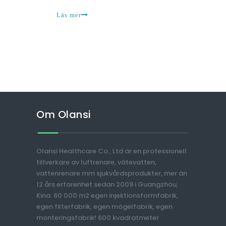
händer med tvål och vatten eller sanitizer, det
Läs mer
Om Olansi
Olansi Healthcare Co., Ltd är en professionell
tillverkare av luftrenare, vätevatten,
vattenrenare mm sjukvårdsprodukter, mer än
12 års erfarenhet sedan 2009 i Guangzhou,
Kina. 60 000 m2 egen injektionsformfabrik,
egen filterfabrik, egen mögelfabrik, egen
monteringsfabrik! 600 kvadratmeter