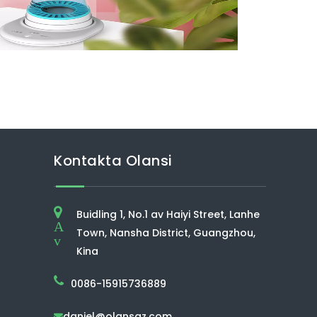
Kontakta Olansi
Buidling 1, No.1 av Haiyi Street, Lanhe
A
Town, Nansha District, Guangzhou,
v
Kina
0086-15915736889
daniel@olansgz.com
