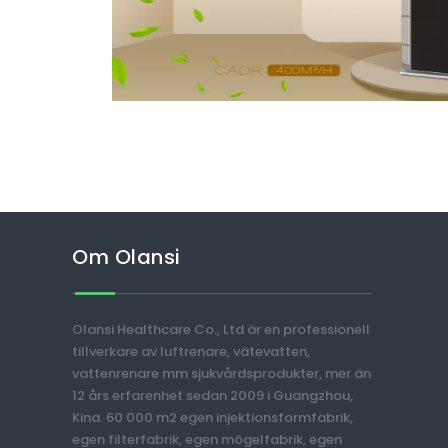
Om Olansi
Olansi Healthcare Co., Ltd är en professionell
tillverkare av luftrenare, vätevatten,
vattenrenare mm sjukvårdsprodukter, mer än
12 års erfarenhet sedan 2009 i Guangzhou,
Kina. 60 000 m2 egen injektionsformfabrik,
egen filterfabrik, egen mögelfabrik, egen