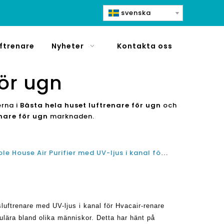
svenska
ftrenare
Nyheter
Kontakta oss
för ugn
erna i
Bästa hela huset luftrenare för ugn
och
nare för ugn
marknaden.
Hur man installerar China Whole House Air Purifier med UV-ljus i kanal för VVS
luftrenare med UV-ljus i kanal för Hvacair-renare
ulära bland olika människor. Detta har hänt på