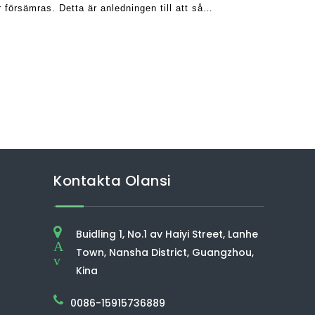
 försämras. Detta är anledningen till att så
 f
Kontakta Olansi
Buidling 1, No.1 av Haiyi Street, Lanhe
A
Town, Nansha District, Guangzhou,
v
Kina
0086-15915736889