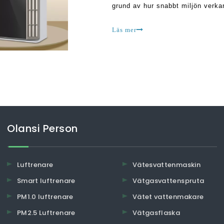
grund av hur snabbt miljön verkar
många människor nu aktivt söker
Läs mer
Olansi Person
Luftrenare
Vätesvattenmaskin
Smart luftrenare
Vätgasvattenspruta
PM1.0 luftrenare
Vätet vattenmakare
PM2.5 Luftrenare
Vätgasflaska