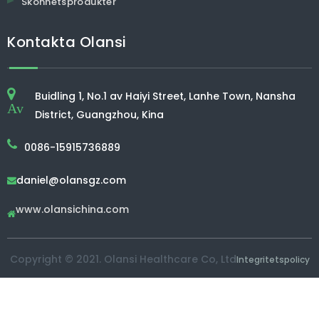
Skönhetsprodukter
Kontakta Olansi
Buidling 1, No.1 av Haiyi Street, Lanhe Town, Nansha
Av
District, Guangzhou, Kina
0086-15915736889
daniel@olansgz.com

www.olansichina.com

Copyright © 2021. Olansi Healthcare Co, Ltd
Integritetspolicy