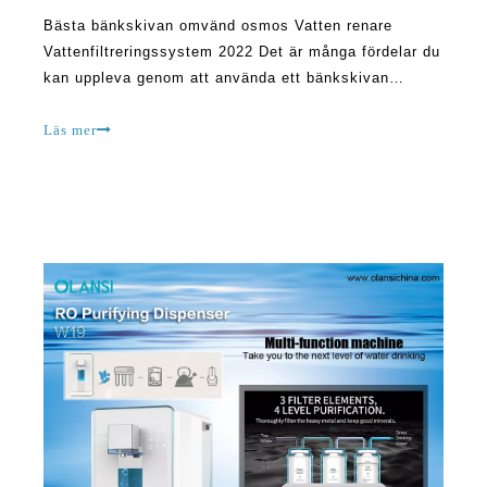
Bästa bänkskivan omvänd osmos Vatten renare
Vattenfiltreringssystem 2022 Det är många fördelar du
kan uppleva genom att använda ett bänkskivan
omvänd osmossystem. Till exempel kan det
säkerställa filtrering av skadliga föreningar såsom
Läs mer
fluorid, cyanid, bly, kvicksilver, klorid och fosfat från
Yo