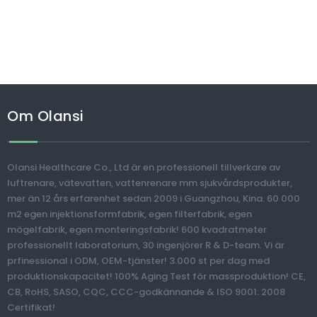
Om Olansi
Olansi Healthcare Co., Ltd är en professionell tillverkare av
luftrenare, vätevatten, vattenrenare mm sjukvårdsprodukter,
mer än 12 års erfarenhet sedan 2009 i Guangzhou, Kina. 60 000
m2 egen injektionsformfabrik, egen filterfabrik, egen
mögelfabrik, egen monteringsfabrik! 600 kvadratmeter
professionellt laboratorium, 30 ingenjörer R & D-team. Vi är
prfinessional i ODM, OEM-tjänster! 3.000 st per dag med
produktionskapacitet! 100% Aging Test för massproduktion! CE,
CB, RoHS, SASO, CQC, CCC-godkännande & ISO 9001: 2008
Certifikat!