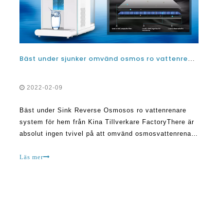
Bäst under sjunker omvänd osmos ro vattenrenare system för hem från Kina tillverkare fabrik
2022-02-09
Bäst under Sink Reverse Osmosos ro vattenrenare
system för hem från Kina Tillverkare FactoryThere är
absolut ingen tvivel på att omvänd osmosvattenrenare
blir mer populär bland människor i olika länder runt om
i världen. Detta beror på de stora fördelarna det har
Läs mer
varit d