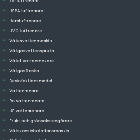
Tv-luftrenare
HEPA luftrenare
Hemluftrenare
UVC luftrenare
Vätesvattenmaskin
Vätgasvattenspruta
Vätet vattenmakare
Vätgasflaska
Desinfektionsmedel
Vattenrenare
Ro vattenrenare
UF vattenrenare
Frukt och grönsaksrengörare
Vätskansinhalationsmaskin