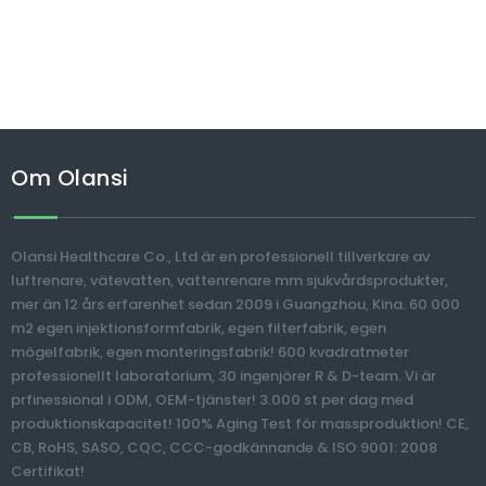
Om Olansi
Olansi Healthcare Co., Ltd är en professionell tillverkare av
luftrenare, vätevatten, vattenrenare mm sjukvårdsprodukter,
mer än 12 års erfarenhet sedan 2009 i Guangzhou, Kina. 60 000
m2 egen injektionsformfabrik, egen filterfabrik, egen
mögelfabrik, egen monteringsfabrik! 600 kvadratmeter
professionellt laboratorium, 30 ingenjörer R & D-team. Vi är
prfinessional i ODM, OEM-tjänster! 3.000 st per dag med
produktionskapacitet! 100% Aging Test för massproduktion! CE,
CB, RoHS, SASO, CQC, CCC-godkännande & ISO 9001: 2008
Certifikat!