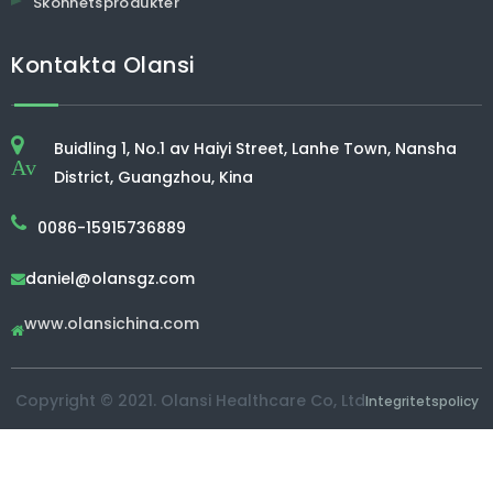
Skönhetsprodukter
Kontakta Olansi
Buidling 1, No.1 av Haiyi Street, Lanhe Town, Nansha
Av
District, Guangzhou, Kina
0086-15915736889
daniel@olansgz.com

www.olansichina.com

Copyright © 2021. Olansi Healthcare Co, Ltd
Integritetspolicy