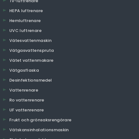
Tv-luftrenare
HEPA luftrenare
Hemluftrenare
UVC luftrenare
Vätesvattenmaskin
Vätgasvattenspruta
Vätet vattenmakare
Vätgasflaska
Desinfektionsmedel
Vattenrenare
Ro vattenrenare
UF vattenrenare
Frukt och grönsaksrengörare
Vätskansinhalationsmaskin