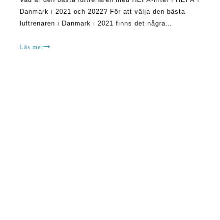
Danmark i 2021 och 2022? För att välja den bästa
luftrenaren i Danmark i 2021 finns det några
funktioner som du behöver vara på utkik efter. Dessa
kan vara höga CADR, generera minimalt brus,
Läs mer
luftdetektor för att säkerställa automa