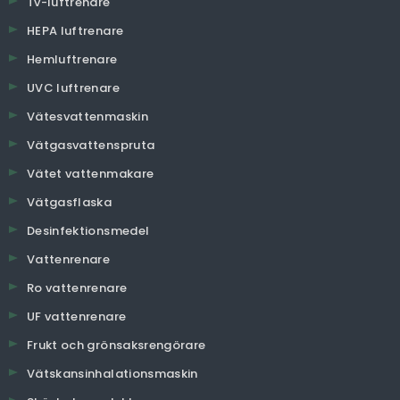
Tv-luftrenare
HEPA luftrenare
Hemluftrenare
UVC luftrenare
Vätesvattenmaskin
Vätgasvattenspruta
Vätet vattenmakare
Vätgasflaska
Desinfektionsmedel
Vattenrenare
Ro vattenrenare
UF vattenrenare
Frukt och grönsaksrengörare
Vätskansinhalationsmaskin