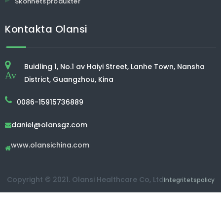
Skönhetsprodukter
Kontakta Olansi
Buidling 1, No.1 av Haiyi Street, Lanhe Town, Nansha
Av
District, Guangzhou, Kina
0086-15915736889
daniel@olansgz.com

www.olansichina.com

Copyright © 2021. Olansi Healthcare Co, Ltd
Integritetspolicy