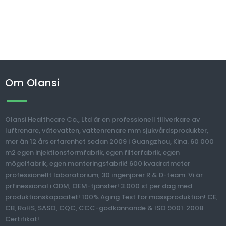
Om Olansi
Olansi Healthcare Co., Ltd är en professionell tillverkare av
luftrenare, vätevatten, vattenrenare mm sjukvårdsprodukter,
mer än 12 års erfarenhet sedan 2009 i Guangzhou, Kina. 60 000
m2 egen injektionsformfabrik, egen filterfabrik, egen
mögelfabrik, egen monteringsfabrik! 600 kvadratmeter
professionellt laboratorium, 30 ingenjörer R & D-team. Vi är
prfinessional i ODM, OEM-tjänster! 3.000 st per dag med
produktionskapacitet! 100% Aging Test för massproduktion! CE,
CB, RoHS, SASO, CQC, CCC-godkännande & ISO 9001: 2008
Certifikat!