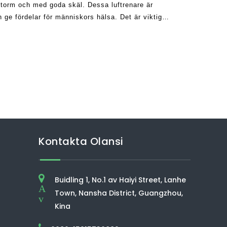
 storm och med goda skäl. Dessa luftrenare är
 ge fördelar för människors hälsa. Det är viktigt
g
Kontakta Olansi
Buidling 1, No.1 av Haiyi Street, Lanhe
A
Town, Nansha District, Guangzhou,
v
Kina