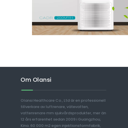
Om Olansi
Olansi Healthcare Co., Ltd är en professionell
tillverkare av luftrenare, vätevatten,
vattenrenare mm sjukvårdsprodukter, mer än
12 års erfarenhet sedan 2009 i Guangzhou,
Kina. 60 000 m2 egen injektionsformfabrik,