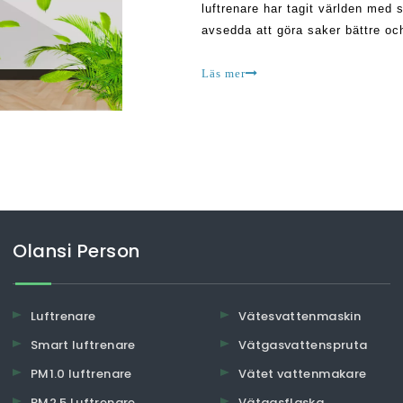
luftrenare har tagit världen med
avsedda att göra saker bättre och
att hitta rätt luftrenare tillverknin
Läs mer
Olansi Person
Luftrenare
Vätesvattenmaskin
Smart luftrenare
Vätgasvattenspruta
PM1.0 luftrenare
Vätet vattenmakare
PM2.5 Luftrenare
Vätgasflaska