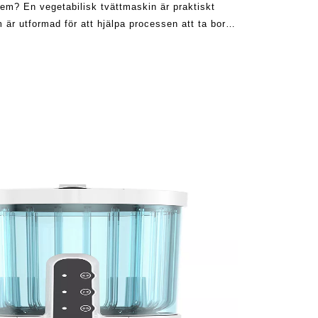
em? En vegetabilisk tvättmaskin är praktiskt
är utformad för att hjälpa processen att ta bort
and, dåliga luktar, vax, rodnad, och