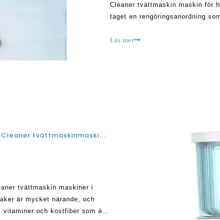
Cleaner tvättmaskin maskin för h
taget en rengöringsanordning som 
smuts, inklusive fläckar, damm, s
bekämpningsmedel från s
Läs mer
Topp 5 bästa Frukt- och grönsaker Sterilizer Cleaner tvättmaskinmaskiner i Indien- Recension och köp guide
leaner tvättmaskin maskiner i
saker är mycket närande, och
, vitaminer och kostfiber som är