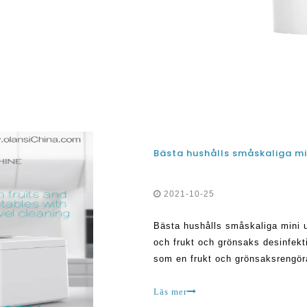
rgängliga. Dock
2021-10-25
Bästa hushålls småskaliga mini 
och frukt och grönsaks desinfek
som en frukt och grönsaksrengörar
blir mycket populärt i Storbritan
Läs mer