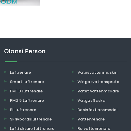
Olansi Person
Luftrenare
Vätesvattenmaskin
Smart luftrenare
Vätgasvattenspruta
PM1.0 luftrenare
Vätet vattenmakare
PM2.5 Luftrenare
Vätgasflaska
Bil luftrenare
Desinfektionsmedel
Skrivbordsluftrenare
Vattenrenare
Luftfuktare luftrenare
Ro vattenrenare