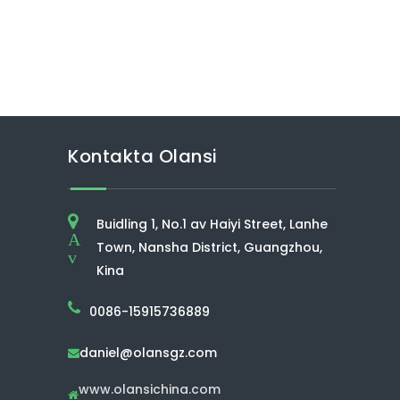
Kontakta Olansi
Buidling 1, No.1 av Haiyi Street, Lanhe
A
Town, Nansha District, Guangzhou,
v
Kina
0086-15915736889
daniel@olansgz.com

www.olansichina.com
