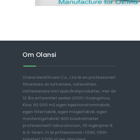
Om Olansi
Olansi Healthcare Co., Ltd är en professionell
tillverkare av luftrenare, vätevatten,
vattenrenare mm sjukvårdsprodukter, mer än
12 års erfarenhet sedan 2009 i Guangzhou,
Kina. 60 000 m2 egen injektionsformfabrik,
egen filterfabrik, egen mögelfabrik, egen
monteringsfabrik! 600 kvadratmeter
professionellt laboratorium, 30 ingenjörer R
& D-team. Vi är prfinessional i ODM, OEM-
tjänster! 3.000 st per dag med