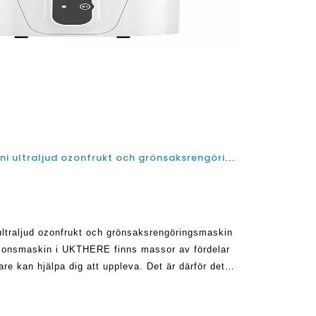
Bästa hushålls småskaliga mini ultraljud ozonfrukt och grönsaksrengöringsmaskin och frukt och grönsaks desinfektionsmaskin i Storbritannien
ultraljud ozonfrukt och grönsaksrengöringsmaskin
tionsmaskin i UKTHERE finns massor av fördelar
e kan hjälpa dig att uppleva. Det är därför det
nien de senaste åren. Till exempel