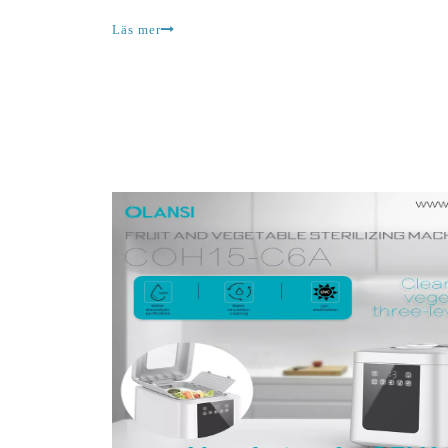
nödvändiga för mänskligt välbefinnande. De är fö
Läs mer