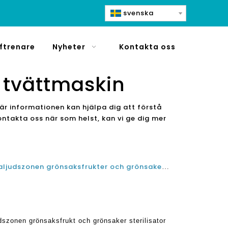
svenska
ftrenare
Nyheter
Kontakta oss
k tvättmaskin
här informationen kan hjälpa dig att förstå
ntakta oss när som helst, kan vi ge dig mer
Hur man väljer den bästa ultraljudszonen grönsaksfrukter och grönsaker sterilisator renare tvättmaskin maskin för hem?
udszonen grönsaksfrukt och grönsaker sterilisator