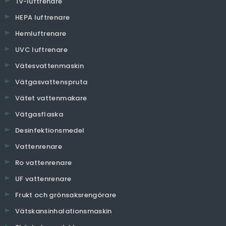
Tv-luftrenare
HEPA luftrenare
Hemluftrenare
UVC luftrenare
Vätesvattenmaskin
Vätgasvattenspruta
Vätet vattenmakare
Vätgasflaska
Desinfektionsmedel
Vattenrenare
Ro vattenrenare
UF vattenrenare
Frukt och grönsaksrengörare
Vätskansinhalationsmaskin