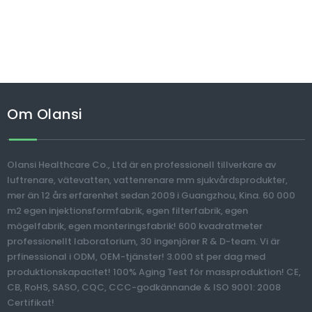
Om Olansi
Olansi Healthcare Co., Ltd är en professionell tillverkare av
luftrenare, vätevatten, vattenrenare mm sjukvårdsprodukter,
mer än 12 års erfarenhet sedan 2009 i Guangzhou, Kina. 60 000
m2 egen injektionsformfabrik, egen filterfabrik, egen
mögelfabrik, egen monteringsfabrik! 600 kvadratmeter
professionellt laboratorium, 30 ingenjörer R & D-team. Vi är
prfinessional i ODM, OEM-tjänster! 3.000 st per dag med
produktionskapacitet! 100% Aging Test för massproduktion! CE,
CB, RoHS, SASO, CQC, CCC-godkännande & ISO 9001: 2008
Certifikat!