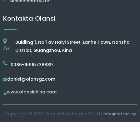
Skönhetsprodukter
Kontakta Olansi
Buidling 1, No.1 av Haiyi Street, Lanhe Town, Nansha
Av
District, Guangzhou, Kina
0086-15915736889
daniel@olansgz.com

www.olansichina.com

Copyright © 2021. Olansi Healthcare Co, Ltd
Integritetspolicy