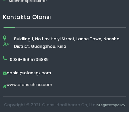
Skönhetsprodukter
Kontakta Olansi
Buidling 1, No.1 av Haiyi Street, Lanhe Town, Nansha
Av
District, Guangzhou, Kina
0086-15915736889
daniel@olansgz.com

www.olansichina.com

Copyright © 2021. Olansi Healthcare Co, Ltd
Integritetspolicy