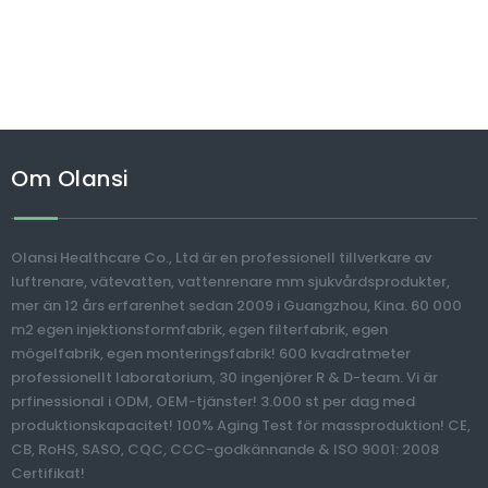
Om Olansi
Olansi Healthcare Co., Ltd är en professionell tillverkare av
luftrenare, vätevatten, vattenrenare mm sjukvårdsprodukter,
mer än 12 års erfarenhet sedan 2009 i Guangzhou, Kina. 60 000
m2 egen injektionsformfabrik, egen filterfabrik, egen
mögelfabrik, egen monteringsfabrik! 600 kvadratmeter
professionellt laboratorium, 30 ingenjörer R & D-team. Vi är
prfinessional i ODM, OEM-tjänster! 3.000 st per dag med
produktionskapacitet! 100% Aging Test för massproduktion! CE,
CB, RoHS, SASO, CQC, CCC-godkännande & ISO 9001: 2008
Certifikat!