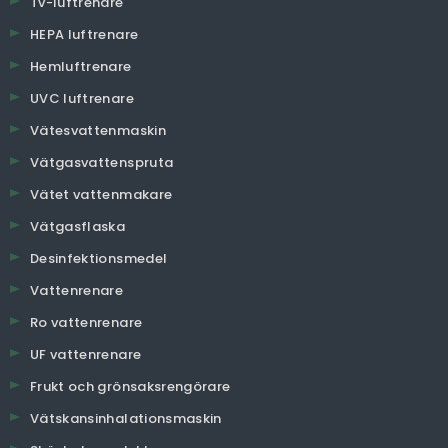
Tv-luftrenare
HEPA luftrenare
Hemluftrenare
UVC luftrenare
Vätesvattenmaskin
Vätgasvattenspruta
Vätet vattenmakare
Vätgasflaska
Desinfektionsmedel
Vattenrenare
Ro vattenrenare
UF vattenrenare
Frukt och grönsaksrengörare
Vätskansinhalationsmaskin