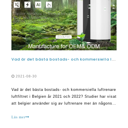
Vad är det bästa bostads- och kommersiella luftrenare luftfiltret i Belgien år 2021 och 2022?
2021-08-30
Vad är det bästa bostads- och kommersiella luftrenare
luftfiltret i Belgien år 2021 och 2022? Studier har visat
att belgier använder sig av luftrenare mer än någonsin
i sina hem och kontor. Denna utveckling har spåras
till effekterna av COVID-19 som har lyckats med
Läs mer
fordran