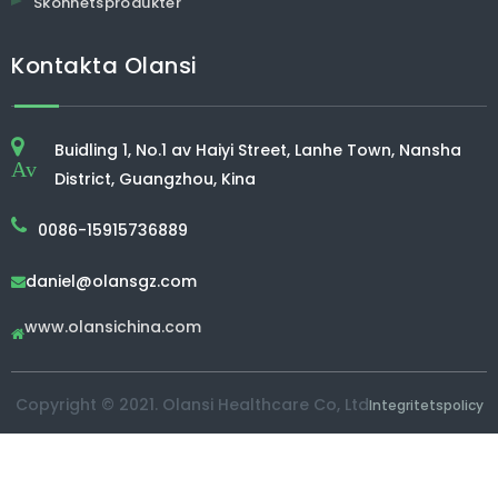
Skönhetsprodukter
Kontakta Olansi
Buidling 1, No.1 av Haiyi Street, Lanhe Town, Nansha
Av
District, Guangzhou, Kina
0086-15915736889
daniel@olansgz.com

www.olansichina.com

Copyright © 2021. Olansi Healthcare Co, Ltd
Integritetspolicy