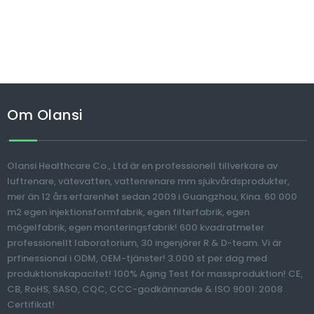
Om Olansi
Olansi Healthcare Co., Ltd är en professionell tillverkare av
luftrenare, vätevatten, vattenrenare mm sjukvårdsprodukter,
mer än 12 års erfarenhet sedan 2009 i Guangzhou, Kina. 60 000
m2 egen injektionsformfabrik, egen filterfabrik, egen
mögelfabrik, egen monteringsfabrik! 600 kvadratmeter
professionellt laboratorium, 30 ingenjörer R & D-team. Vi är
prfinessional i ODM, OEM-tjänster! 3.000 st per dag med
produktionskapacitet! 100% Aging Test för massproduktion! CE,
CB, RoHS, SASO, CQC, CCC-godkännande & ISO 9001: 2008
Certifikat!