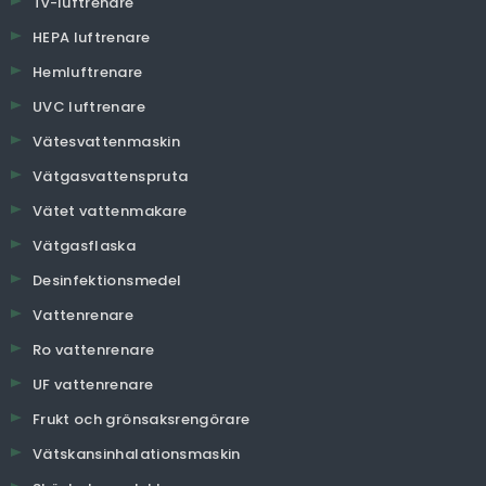
Tv-luftrenare
HEPA luftrenare
Hemluftrenare
UVC luftrenare
Vätesvattenmaskin
Vätgasvattenspruta
Vätet vattenmakare
Vätgasflaska
Desinfektionsmedel
Vattenrenare
Ro vattenrenare
UF vattenrenare
Frukt och grönsaksrengörare
Vätskansinhalationsmaskin