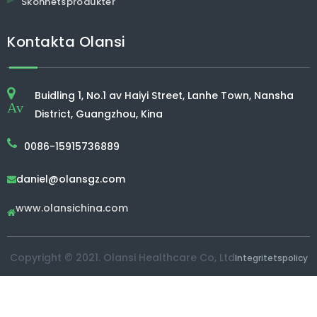
Skönhetsprodukter
Kontakta Olansi
Buidling 1, No.1 av Haiyi Street, Lanhe Town, Nansha
Av
District, Guangzhou, Kina
0086-15915736889
daniel@olansgz.com

www.olansichina.com

Copyright © 2021. Olansi Healthcare Co, Ltd
Integritetspolicy