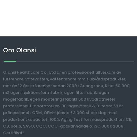
Om Olansi
Olansi Healthcare Co., Ltd är en professionell tillverkare av
luftrenare, vätevatten, vattenrenare mm sjukvårdsprodukter,
mer än 12 års erfarenhet sedan 2009 i Guangzhou, Kina. 60 000
m2 egen injektionsformfabrik, egen filterfabrik, egen
mögelfabrik, egen monteringsfabrik! 600 kvadratmeter
professionellt laboratorium, 30 ingenjörer R & D-team. Vi är
prfinessional i ODM, OEM-tjänster! 3.000 st per dag med
produktionskapacitet! 100% Aging Test för massproduktion! CE,
CB, RoHS, SASO, CQC, CCC-godkännande & ISO 9001: 2008
Certifikat!