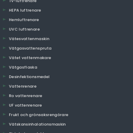
Tv-luftrenare
HEPA luftrenare
Hemluftrenare
UVC luftrenare
Vätesvattenmaskin
Vätgasvattenspruta
Vätet vattenmakare
Vätgasflaska
Desinfektionsmedel
Vattenrenare
Ro vattenrenare
UF vattenrenare
Frukt och grönsaksrengörare
Vätskansinhalationsmaskin