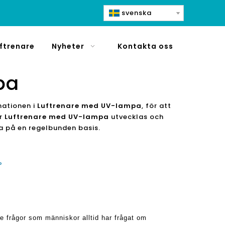
svenska
ftrenare
Nyheter
Kontakta oss
pa
mationen i
Luftrenare med UV-lampa
, för att
ör
Luftrenare med UV-lampa
utvecklas och
a på en regelbunden basis.
?
de frågor som människor alltid har frågat om