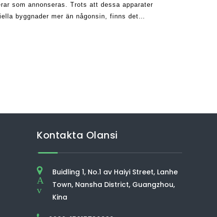
gerar som annonseras. Trots att dessa apparater
ella byggnader mer än någonsin, finns det
inte tror på
Kontakta Olansi
Buidling 1, No.1 av Haiyi Street, Lanhe
A
Town, Nansha District, Guangzhou,
v
Kina