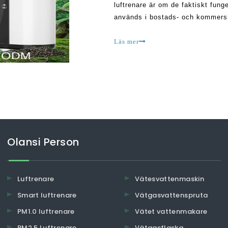
luftrenare är om de faktiskt fun
används i bostads- och kommersi
fortfarande många människor som 
Läs mer
Olansi Person
Luftrenare
Vätesvattenmaskin
Smart luftrenare
Vätgasvattenspruta
PM1.0 luftrenare
Vätet vattenmakare
PM2.5 Luftrenare
Vätgasflaska