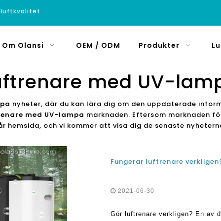
luftkvalitet
Om Olansi
OEM / ODM
Produkter
Lu
uftrenare med UV-lam
mpa
nyheter, där du kan lära dig om den uppdaterade infor
renare med UV-lampa
marknaden. Eftersom marknaden f
år hemsida, och vi kommer att visa dig de senaste nyhetern
Fungerar luftrenare verkligen
2021-06-30
Gör luftrenare verkligen? En av 