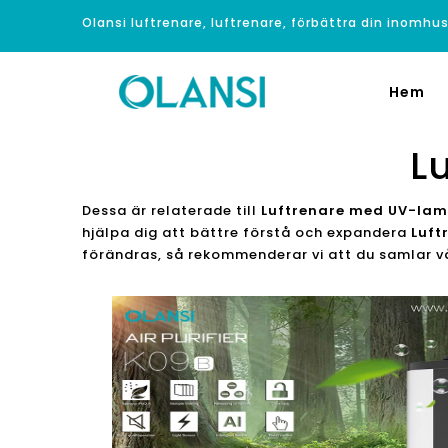
Olansi luftrenare, luftrenare, förbättra din inomhus
Hem
L
Dessa är relaterade till
Luftrenare med UV-la
hjälpa dig att bättre förstå och expandera
Luft
förändras, så rekommenderar vi att du samlar v