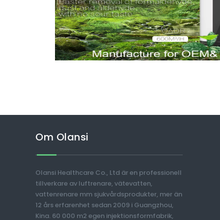
Om Olansi
Olansi Healthcare Co., Ltd är en professionell
tillverkare av luftrenare, vätevatten,
vattenrenare mm sjukvårdsprodukter, mer än
12 års erfarenhet sedan 2009 i Guangzhou,
Kina. 60 000 m2 egen injektionsformfabrik,