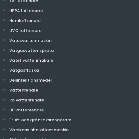
Tv-luftrenare
HEPA luftrenare
Hemluftrenare
UVC luftrenare
Vätesvattenmaskin
Vätgasvattenspruta
Vätet vattenmakare
Vätgasflaska
Desinfektionsmedel
Vattenrenare
Ro vattenrenare
UF vattenrenare
Frukt och grönsaksrengörare
Vätskansinhalationsmaskin