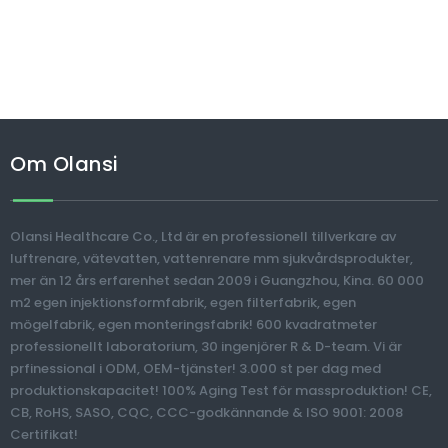
Om Olansi
Olansi Healthcare Co., Ltd är en professionell tillverkare av
luftrenare, vätevatten, vattenrenare mm sjukvårdsprodukter,
mer än 12 års erfarenhet sedan 2009 i Guangzhou, Kina. 60 000
m2 egen injektionsformfabrik, egen filterfabrik, egen
mögelfabrik, egen monteringsfabrik! 600 kvadratmeter
professionellt laboratorium, 30 ingenjörer R & D-team. Vi är
prfinessional i ODM, OEM-tjänster! 3.000 st per dag med
produktionskapacitet! 100% Aging Test för massproduktion! CE,
CB, RoHS, SASO, CQC, CCC-godkännande & ISO 9001: 2008
Certifikat!