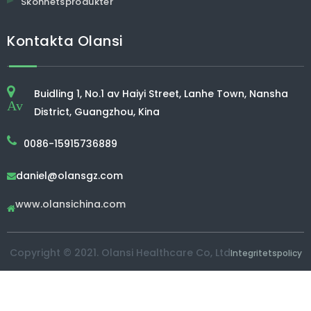
Skönhetsprodukter
Kontakta Olansi
Buidling 1, No.1 av Haiyi Street, Lanhe Town, Nansha
Av
District, Guangzhou, Kina
0086-15915736889
daniel@olansgz.com

www.olansichina.com

Copyright © 2021. Olansi Healthcare Co, Ltd
Integritetspolicy