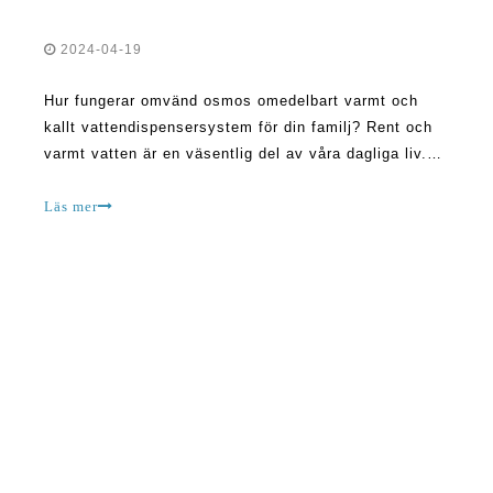
2024-04-19
Hur fungerar omvänd osmos omedelbart varmt och
kallt vattendispensersystem för din familj? Rent och
varmt vatten är en väsentlig del av våra dagliga liv.
Oavsett om det är för att dricka, laga mat eller
rengöras, är det viktigt att ha tillgång till rent och
Läs mer
varmt vatten. En teknik som har revolutionerat hur vi
g