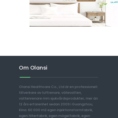
Om Olansi
Olansi Healthcare Co., Ltd är en professionell
tillverkare av luftrenare, vätevatten,
vattenrenare mm sjukvårdsprodukter, mer än
12 års erfarenhet sedan 2009 i Guangzhou,
Kina. 60 000 m2 egen injektionsformfabrik,
egen filterfabrik, egen mögelfabrik, egen