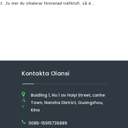
t. Ju mer du inhalerar förorenad trafikluft, så är
Kontakta Olansi
Buidling 1, No.1 av Haiyi Street, Lanhe
A
Town, Nansha District, Guangzhou,
v
Kina
0086-15915736889