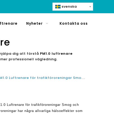
svenska
ftrenare
Nyheter
Kontakta oss
are
hjälpa dig att förstå
PM1.0 luftrenare
 mer professionell vägledning.
Bästa H14 HEPA-filter PM2.5 PM1.0 Luftrenare för trafikföroreningar Smog och bilförorening
.0 Luftrenare för trafikföroreningar Smog och
föroreningar har några allvarliga hälsoeffekter som