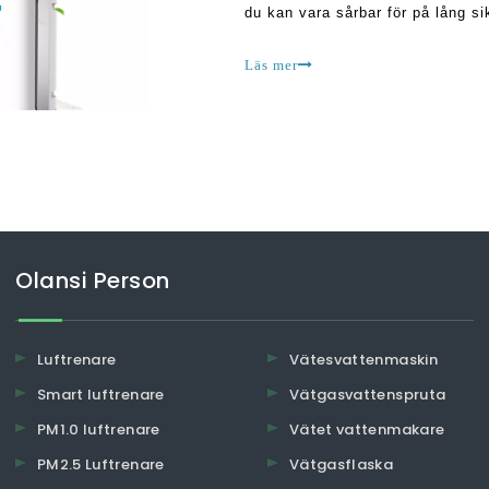
du kan vara sårbar för på lång sik
din hälsa mer Endangere
Läs mer
Olansi Person
Luftrenare
Vätesvattenmaskin
Smart luftrenare
Vätgasvattenspruta
PM1.0 luftrenare
Vätet vattenmakare
PM2.5 Luftrenare
Vätgasflaska