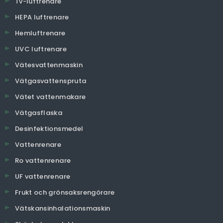
Tv-luftrenare
HEPA luftrenare
Hemluftrenare
UVC luftrenare
Vätesvattenmaskin
Vätgasvattenspruta
Vätet vattenmakare
Vätgasflaska
Desinfektionsmedel
Vattenrenare
Ro vattenrenare
UF vattenrenare
Frukt och grönsaksrengörare
Vätskansinhalationsmaskin