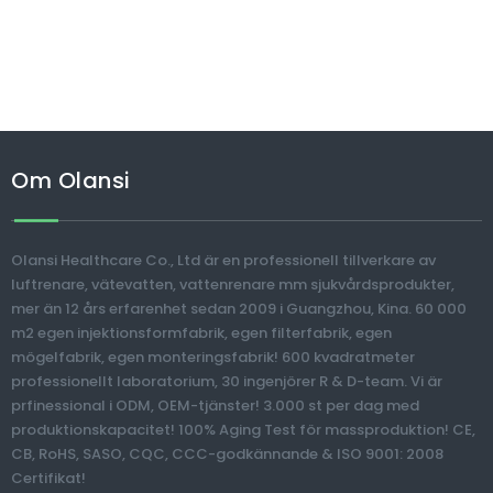
Om Olansi
Olansi Healthcare Co., Ltd är en professionell tillverkare av
luftrenare, vätevatten, vattenrenare mm sjukvårdsprodukter,
mer än 12 års erfarenhet sedan 2009 i Guangzhou, Kina. 60 000
m2 egen injektionsformfabrik, egen filterfabrik, egen
mögelfabrik, egen monteringsfabrik! 600 kvadratmeter
professionellt laboratorium, 30 ingenjörer R & D-team. Vi är
prfinessional i ODM, OEM-tjänster! 3.000 st per dag med
produktionskapacitet! 100% Aging Test för massproduktion! CE,
CB, RoHS, SASO, CQC, CCC-godkännande & ISO 9001: 2008
Certifikat!