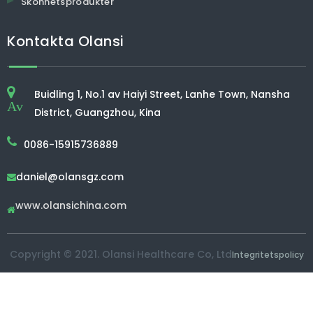
Skönhetsprodukter
Kontakta Olansi
Buidling 1, No.1 av Haiyi Street, Lanhe Town, Nansha
Av
District, Guangzhou, Kina
0086-15915736889
daniel@olansgz.com

www.olansichina.com

Copyright © 2021. Olansi Healthcare Co, Ltd
Integritetspolicy