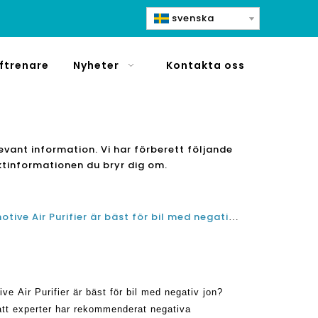
svenska
ftrenare
Nyheter
Kontakta oss
elevant information. Vi har förberett följande
uktinformationen du bryr dig om.
Vilken liten smart HEPA Automotive Air Purifier är bäst för bil med negativ jon?
e Air Purifier är bäst för bil med negativ jon?
 att experter har rekommenderat negativa