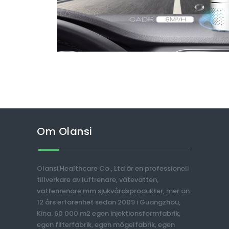
Om Olansi
Olansi Healthcare Co., Ltd är en professionell
tillverkare av luftrenare, vätevatten,
vattenrenare mm sjukvårdsprodukter, mer än
12 års erfarenhet sedan 2009 i Guangzhou,
Kina. 60 000 m2 egen injektionsformfabrik,
egen filterfabrik, egen mögelfabrik, egen