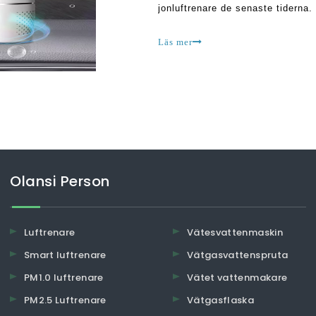
jonluftrenare de senaste tiderna.
komma tillbaka för att hemsöka d
övervinna
Läs mer
Olansi Person
Luftrenare
Vätesvattenmaskin
Smart luftrenare
Vätgasvattenspruta
PM1.0 luftrenare
Vätet vattenmakare
PM2.5 Luftrenare
Vätgasflaska