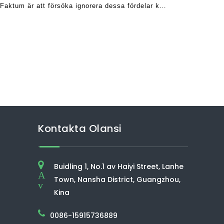
 Faktum är att försöka ignorera dessa fördelar kan
ig senare. Om du är väldigt seriös om att
Kontakta Olansi
Buidling 1, No.1 av Haiyi Street, Lanhe
A
Town, Nansha District, Guangzhou,
v
Kina
0086-15915736889