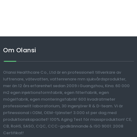
Om Olansi
Olansi Healthcare Co., Ltd är en professionell tillverkare av
luftrenare, vätevatten, vattenrenare mm sjukvårdsprodukter,
mer än 12 års erfarenhet sedan 2009 i Guangzhou, Kina. 60 000
m2 egen injektionsformfabrik, egen filterfabrik, egen
mögelfabrik, egen monteringsfabrik! 600 kvadratmeter
professionellt laboratorium, 30 ingenjörer R & D-team. Vi är
prfinessional i ODM, OEM-tjänster! 3.000 st per dag med
produktionskapacitet! 100% Aging Test för massproduktion! CE,
CB, RoHS, SASO, CQC, CCC-godkännande & ISO 9001: 2008
Certifikat!