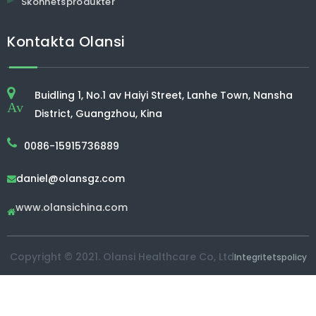
Skönhetsprodukter
Kontakta Olansi
Buidling 1, No.1 av Haiyi Street, Lanhe Town, Nansha
Av
District, Guangzhou, Kina
0086-15915736889
daniel@olansgz.com

www.olansichina.com

Copyright © 2021. Olansi Healthcare Co, Ltd
Integritetspolicy