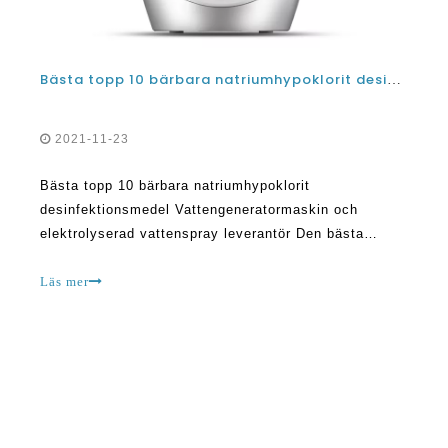
Bästa topp 10 bärbara natriumhypoklorit desinfektionsmedel vattengeneratormaskin och elektrolyserad vattenspray leverantör
2021-11-23
Bästa topp 10 bärbara natriumhypoklorit
desinfektionsmedel Vattengeneratormaskin och
elektrolyserad vattenspray leverantör Den bästa
desinfektionsmaskinen kan hjälpa dig på många sätt.
Till exempel kan det spela en avgörande roll för att bli
Läs mer
av med föroreningar från det vatten du använder för
olika PU