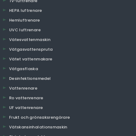
Tv-luftrenare
HEPA luftrenare
Hemluftrenare
UVC luftrenare
Vätesvattenmaskin
Vätgasvattenspruta
Vätet vattenmakare
Vätgasflaska
Desinfektionsmedel
Vattenrenare
Ro vattenrenare
UF vattenrenare
Frukt och grönsaksrengörare
Vätskansinhalationsmaskin