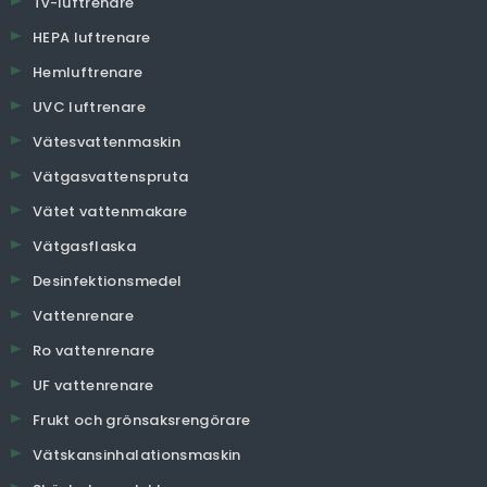
Tv-luftrenare
HEPA luftrenare
Hemluftrenare
UVC luftrenare
Vätesvattenmaskin
Vätgasvattenspruta
Vätet vattenmakare
Vätgasflaska
Desinfektionsmedel
Vattenrenare
Ro vattenrenare
UF vattenrenare
Frukt och grönsaksrengörare
Vätskansinhalationsmaskin