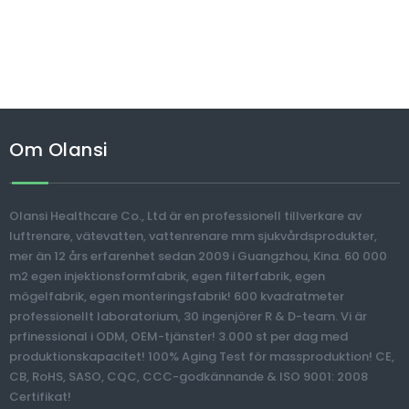
Om Olansi
Olansi Healthcare Co., Ltd är en professionell tillverkare av
luftrenare, vätevatten, vattenrenare mm sjukvårdsprodukter,
mer än 12 års erfarenhet sedan 2009 i Guangzhou, Kina. 60 000
m2 egen injektionsformfabrik, egen filterfabrik, egen
mögelfabrik, egen monteringsfabrik! 600 kvadratmeter
professionellt laboratorium, 30 ingenjörer R & D-team. Vi är
prfinessional i ODM, OEM-tjänster! 3.000 st per dag med
produktionskapacitet! 100% Aging Test för massproduktion! CE,
CB, RoHS, SASO, CQC, CCC-godkännande & ISO 9001: 2008
Certifikat!