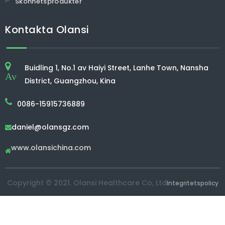
Skönhetsprodukter
Kontakta Olansi
Buidling 1, No.1 av Haiyi Street, Lanhe Town, Nansha
Av
District, Guangzhou, Kina
0086-15915736889
daniel@olansgz.com

www.olansichina.com

Copyright © 2021. Olansi Healthcare Co, Ltd
Integritetspolicy