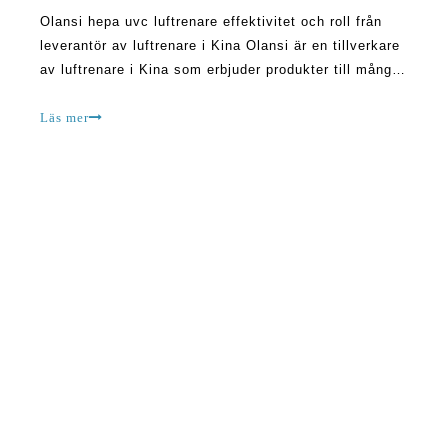
Olansi hepa uvc luftrenare effektivitet och roll från
leverantör av luftrenare i Kina Olansi är en tillverkare
av luftrenare i Kina som erbjuder produkter till många
marknader över hela världen.Företaget strävar efter
att tillhandahålla de bästa tjänsterna och produkterna
Läs mer
och har varit i drift i över ett decennium nu