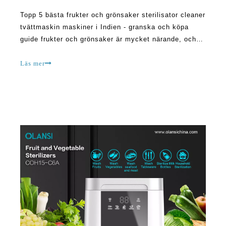
Topp 5 bästa frukter och grönsaker sterilisator cleaner
tvättmaskin maskiner i Indien - granska och köpa
guide frukter och grönsaker är mycket närande, och
båda är viktiga matvaror som innehåller mineraler,
vitaminer och kostfiber som är nödvändiga för
Läs mer
mänskligt välbefinnande. De är förgängliga. Dock