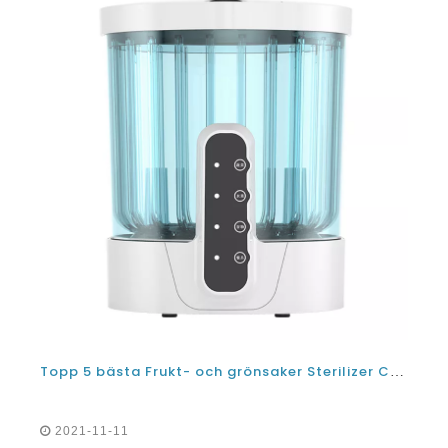
Topp 5 bästa Frukt- och grönsaker Sterilizer Cleaner tvättmaskinmaskiner i Indien- Recension och köp guide
2021-11-11