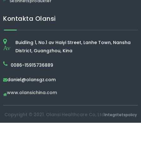
Skönhetsprodukter
Kontakta Olansi
Buidling 1, No.1 av Haiyi Street, Lanhe Town, Nansha
Av
District, Guangzhou, Kina
0086-15915736889
daniel@olansgz.com

www.olansichina.com

Copyright © 2021. Olansi Healthcare Co, Ltd
Integritetspolicy