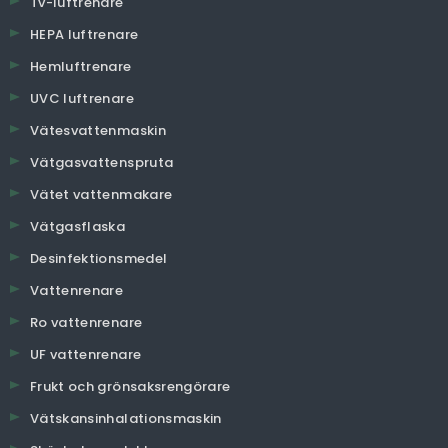
Tv-luftrenare
HEPA luftrenare
Hemluftrenare
UVC luftrenare
Vätesvattenmaskin
Vätgasvattenspruta
Vätet vattenmakare
Vätgasflaska
Desinfektionsmedel
Vattenrenare
Ro vattenrenare
UF vattenrenare
Frukt och grönsaksrengörare
Vätskansinhalationsmaskin