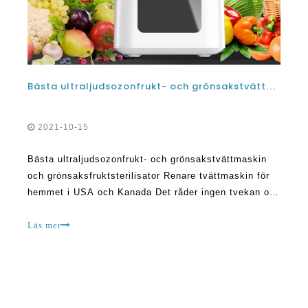
Bästa ultraljudsozonfrukt- och grönsakstvättmaskin och grönsaksfruktsterilisator Renare tvättmaskin för hemmet i USA och Kanada
2021-10-15
Bästa ultraljudsozonfrukt- och grönsakstvättmaskin
och grönsaksfruktsterilisator Renare tvättmaskin för
hemmet i USA och Kanada Det råder ingen tvekan om
att frukt- och grönsaksrengöringsmedel har utvecklats
och uppfunnits för att hjälpa människor att leva
Läs mer
friska.I ett land som USA, många pe