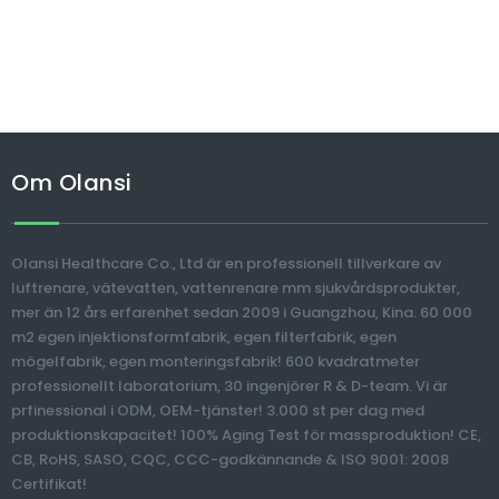
Om Olansi
Olansi Healthcare Co., Ltd är en professionell tillverkare av
luftrenare, vätevatten, vattenrenare mm sjukvårdsprodukter,
mer än 12 års erfarenhet sedan 2009 i Guangzhou, Kina. 60 000
m2 egen injektionsformfabrik, egen filterfabrik, egen
mögelfabrik, egen monteringsfabrik! 600 kvadratmeter
professionellt laboratorium, 30 ingenjörer R & D-team. Vi är
prfinessional i ODM, OEM-tjänster! 3.000 st per dag med
produktionskapacitet! 100% Aging Test för massproduktion! CE,
CB, RoHS, SASO, CQC, CCC-godkännande & ISO 9001: 2008
Certifikat!