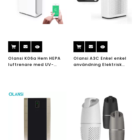
Olansi K06a Hem HEPA
Olansi A3C Enkel enkel
luftrenare med UV-
användning Elektrisk
lampa bärbar joniserare
bärbar luftrenare med
luftrenare WiFi
sant HEPA-filter