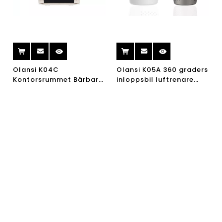
Olansi K04C
Olansi K05A 360 graders
Kontorsrummet Bärbart
inloppsbil luftrenare
hushållsfilter Aktiverad
med HEPA-filter mini
kol luftrenare luftrenare
luftrenare bil
luftklassare och luft
joniserare