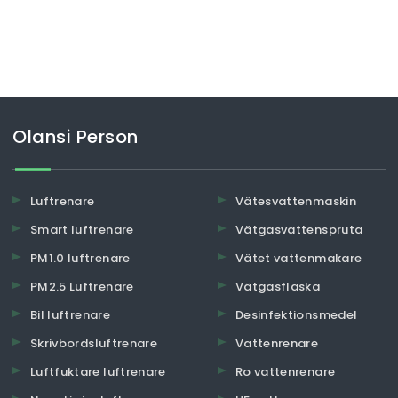
Olansi Person
Luftrenare
Vätesvattenmaskin
Smart luftrenare
Vätgasvattenspruta
PM1.0 luftrenare
Vätet vattenmakare
PM2.5 Luftrenare
Vätgasflaska
Bil luftrenare
Desinfektionsmedel
Skrivbordsluftrenare
Vattenrenare
Luftfuktare luftrenare
Ro vattenrenare