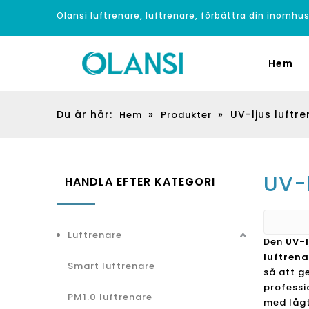
Olansi luftrenare, luftrenare, förbättra din inomhus
Hem
Du är här:
»
»
UV-ljus luftr
Hem
Produkter
UV-l
HANDLA EFTER KATEGORI
Luftrenare
Den
UV-l
luftrena
Smart luftrenare
så att g
professi
PM1.0 luftrenare
med lågt