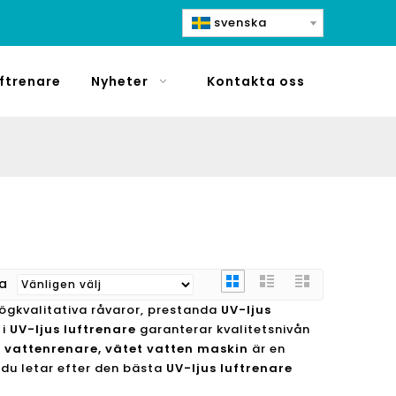
svenska
ftrenare
Nyheter
Kontakta oss
ra
ögkvalitativa råvaror, prestanda
UV-ljus
 i
UV-ljus luftrenare
garanterar kvalitetsnivån
, vattenrenare, vätet vatten maskin
är en
 du letar efter den bästa
UV-ljus luftrenare