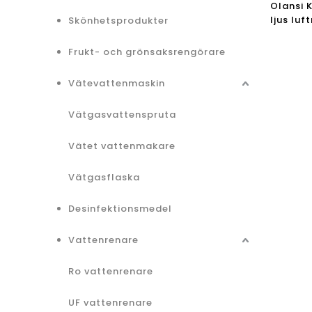
Olansi 
ljus luf
Skönhetsprodukter
Negativ
Familjl
Frukt- och grönsaksrengörare
Vätevattenmaskin
Vätgasvattenspruta
Vätet vattenmakare
Vätgasflaska
Desinfektionsmedel
Vattenrenare
Ro vattenrenare
UF vattenrenare