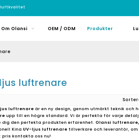
luftkvalitet
Om Olansi
OEM / ODM
Produkter
Lu
enare
jus luftrenare
Sorte
jus luftrenare
är en ny design, genom utmärkt teknik och h
re
upp till en högre standard. Vi är perfekta för varje detalj
e dig den perfekta produkten erfarenhet.
Olansi luftrenare
onell Kina
UV-ljus luftrenare
tillverkare och leverantör, om
 pris kontakta oss nu!