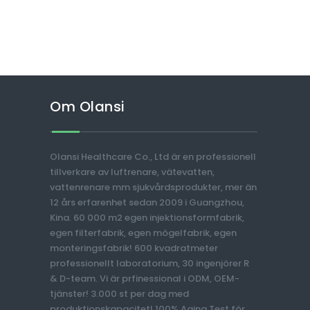
Om Olansi
Olansi Healthcare Co., Ltd är en professionell
tillverkare av luftrenare, vätevatten,
vattenrenare mm sjukvårdsprodukter, mer än
12 års erfarenhet sedan 2009 i Guangzhou,
Kina. 60 000 m2 egen injektionsformfabrik,
egen filterfabrik, egen mögelfabrik, egen
monteringsfabrik! 600 kvadratmeter
professionellt laboratorium, 30 ingenjörer R
& D-team. Vi är prfinessional i ODM, OEM-
tjänster! 3.000 st per dag med
produktionskapacitet! 100% Aging Test för