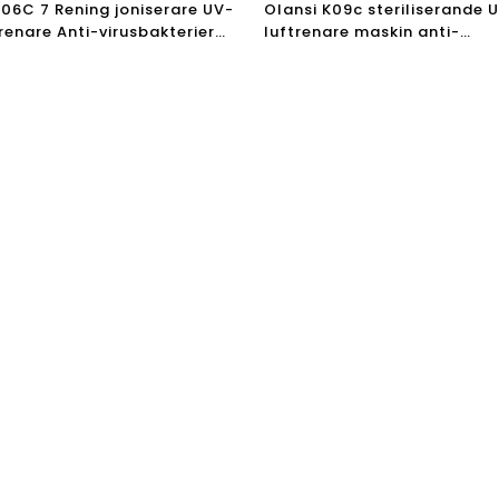
K06C 7 Rening joniserare UV-
Olansi K09c steriliserande U
trenare Anti-virusbakterier
luftrenare maskin anti-
 jonluftrenare
formaldyhyde
uftrenare