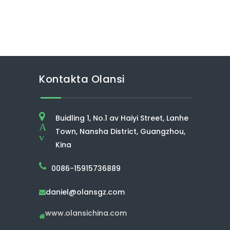
Kontakta Olansi
Buidling 1, No.1 av Haiyi Street, Lanhe
A
Town, Nansha District, Guangzhou,
v
Kina
0086-15915736889
daniel@olansgz.com

www.olansichina.com
