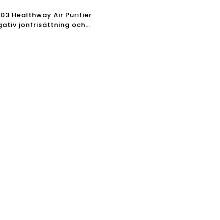
03 Healthway Air Purifier
ativ jonfrisättning och
tare