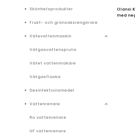
Skönhetsprodukter
Olansi K
med neg
luftfuk
Frukt- och grönsaksrengörare
Vätevattenmaskin
Vätgasvattenspruta
Vätet vattenmakare
Vätgasflaska
Desinfektionsmedel
Vattenrenare
Ro vattenrenare
UF vattenrenare