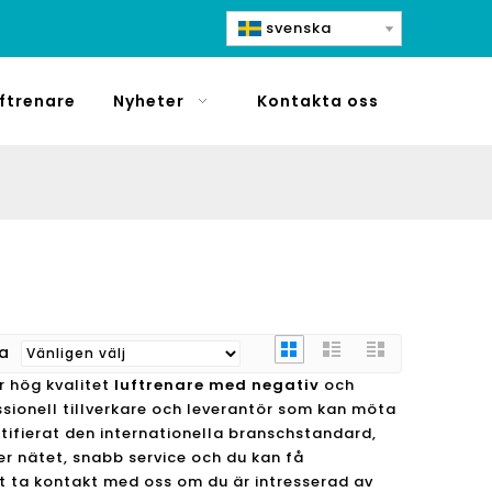
svenska
ftrenare
Nyheter
Kontakta oss
ra
r hög kvalitet
luftrenare med negativ
och
sionell tillverkare och leverantör som kan möta
tifierat den internationella branschstandard,
r nätet, snabb service och du kan få
tt ta kontakt med oss ​​om du är intresserad av