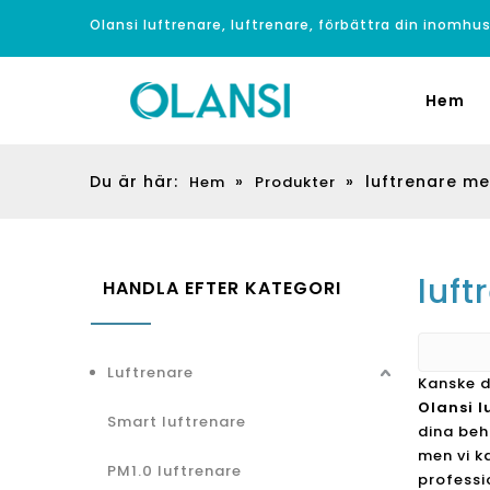
Olansi luftrenare, luftrenare, förbättra din inomhus
Hem
Du är här:
»
»
luftrenare me
Hem
Produkter
luf
HANDLA EFTER KATEGORI
Luftrenare
Kanske d
Olansi l
Smart luftrenare
dina beh
men vi k
PM1.0 luftrenare
professi