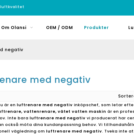
luftkvalitet
Om Olansi
OEM / ODM
Produkter
Lu
d negativ
trenare med negativ
Sorte
u är en
luftrenare med negativ
inköpschef, som letar efte
uftrenare, vattenrenare, vätet vatten maskin
är en profes
ov. Inte bara
luftrenare med negativ
vi producerat har cer
an också möta dina kundanpassning behov. Vi tillhandahålle
onell vägledning om
luftrenare med negativ
. Tveka inte a