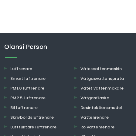
Olansi Person
Luftrenare
Vätesvattenmaskin
Smart luftrenare
Vätgasvattenspruta
PM1.0 luftrenare
Vätet vattenmakare
PM2.5 Luftrenare
Vätgasflaska
Bil luftrenare
Desinfektionsmedel
Skrivbordsluftrenare
Vattenrenare
Luftfuktare luftrenare
Ro vattenrenare