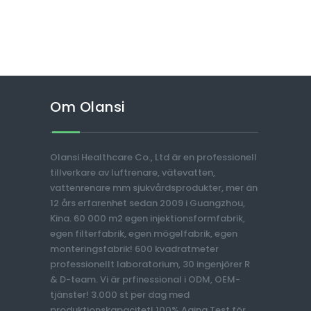
Om Olansi
Olansi Healthcare Co., Ltd är en professionell
tillverkare av luftrenare, vätevatten,
vattenrenare mm sjukvårdsprodukter, mer än
12 års erfarenhet sedan 2009 i Guangzhou,
Kina. 60 000 m2 egen injektionsformfabrik,
egen filterfabrik, egen mögelfabrik, egen
monteringsfabrik! 600 kvadratmeter
professionellt laboratorium, 30 ingenjörer R
& D-team. Vi är prfinessional i ODM, OEM-
tjänster! 3.000 st per dag med
produktionskapacitet! 100% Aging Test för