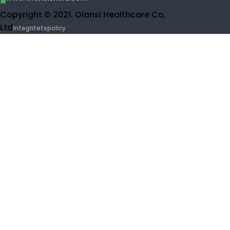
Buidling 1, No.1 av Haiyi Street, Lanhe Town, Nansha
Av
District, Guangzhou, Kina
0086-15915736889
daniel@olansgz.com

www.olansichina.com

Copyright © 2021. Olansi Healthcare Co, Ltd
Integritetspolicy