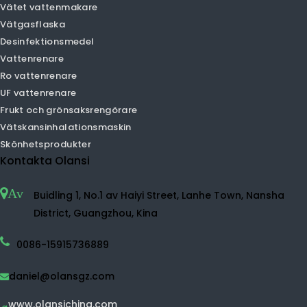
UVC luftrenare
Vätesvattenmaskin
Vätgasvattenspruta
Vätet vattenmakare
Vätgasflaska
Desinfektionsmedel
Vattenrenare
Ro vattenrenare
UF vattenrenare
Frukt och grönsaksrengörare
Vätskansinhalationsmaskin
Skönhetsprodukter
Kontakta Olansi