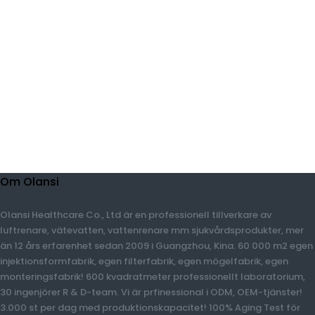
Om Olansi
Olansi Healthcare Co., Ltd är en professionell tillverkare av
luftrenare, vätevatten, vattenrenare mm sjukvårdsprodukter,
mer än 12 års erfarenhet sedan 2009 i Guangzhou, Kina. 60 000
m2 egen injektionsformfabrik, egen filterfabrik, egen
mögelfabrik, egen monteringsfabrik! 600 kvadratmeter
professionellt laboratorium, 30 ingenjörer R & D-team. Vi är
prfinessional i ODM, OEM-tjänster! 3.000 st per dag med
produktionskapacitet! 100% Aging Test för massproduktion! CE,
CB, RoHS, SASO, CQC, CCC-godkännande & ISO 9001: 2008
Certifikat!