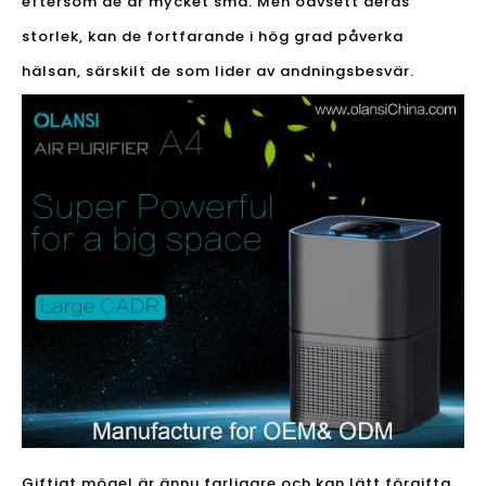
eftersom de är mycket små. Men oavsett deras
storlek, kan de fortfarande i hög grad påverka
hälsan, särskilt de som lider av andningsbesvär.
Giftigt mögel är ännu farligare och kan lätt förgifta