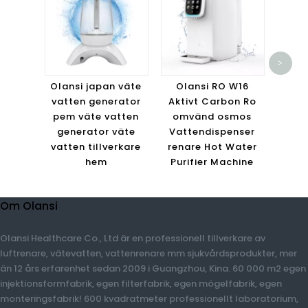
Hem
>
Vat
s
Olansi japan väte
Olansi RO W16
Po
vatten generator
Aktivt Carbon Ro
Va
pem väte vatten
omvänd osmos
generator väte
Vattendispenser
vatten tillverkare
renare Hot Water
hem
Purifier Machine
Om Olansi
Olansi Healthcare Co., Ltd är en professionell tillverkare av
luftrenare, vätevatten, vattenrenare mm sjukvårdsprodukter,