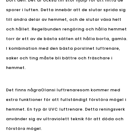
bort den. Det är också till stor hjälp för att hitta de
sporer i luften. Detta innebär att de slutar sprida sig
till andra delar av hemmet, och de slutar växa helt
och hållet. Regelbunden rengöring och hålla hemmet
torr är ett av de bästa sätten att hålla borta, gamla.
I kombination med den bästa porslinet luftrenare,
saker och ting måste bli bättre och fräschare i
hemmet.
Det finns några
Olansi luftrenare
som kommer med
extra funktioner för att fullständigt förstöra mögel i
hemmet. En typ är UVC luftrenare. Detta reningsverk
använder sig av ultraviolett teknik för att döda och
förstöra mögel.