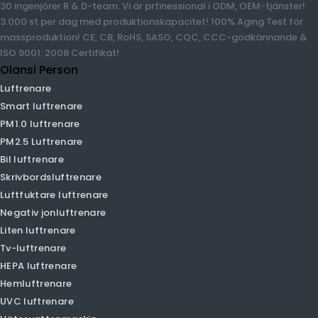
mer än 12 års erfarenhet sedan 2009 i Guangzhou, Kina. 60 000
m2 egen injektionsformfabrik, egen filterfabrik, egen
mögelfabrik, egen monteringsfabrik! 600 kvadratmeter
professionellt laboratorium, 30 ingenjörer R & D-team. Vi är
prfinessional i ODM, OEM-tjänster! 3.000 st per dag med
produktionskapacitet! 100% Aging Test för massproduktion! CE,
CB, RoHS, SASO, CQC, CCC-godkännande & ISO 9001: 2008
Certifikat!
Olansi Person
Luftrenare
Smart luftrenare
PM1.0 luftrenare
PM2.5 Luftrenare