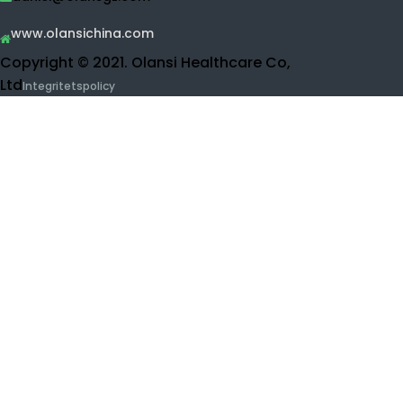
Vattenrenare
Ro vattenrenare
UF vattenrenare
Frukt och grönsaksrengörare
Vätskansinhalationsmaskin
Skönhetsprodukter
Kontakta Olansi
Buidling 1, No.1 av Haiyi Street, Lanhe Town, Nansha
Av
District, Guangzhou, Kina
0086-15915736889
daniel@olansgz.com
