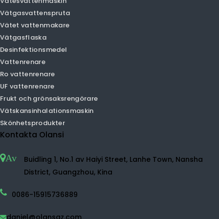
Bil luftrenare
Skrivbordsluftrenare
Luftfuktare luftrenare
Negativ jonluftrenare
Liten luftrenare
Tv-luftrenare
HEPA luftrenare
Hemluftrenare
UVC luftrenare
Vätesvattenmaskin
Vätgasvattenspruta
Vätet vattenmakare
Vätgasflaska
Desinfektionsmedel