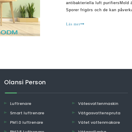
antibakteriella luft purifiersMol
Sporer frigörs och de kan påverka
mögel som också kan leda till al
Läs mer
Olansi Person
Luftrenare
Vätesvattenmaskin
Smart luftrenare
Vätgasvattenspruta
PM1.0 luftrenare
Vätet vattenmakare
PM2.5 Luftrenare
Vätgasflaska