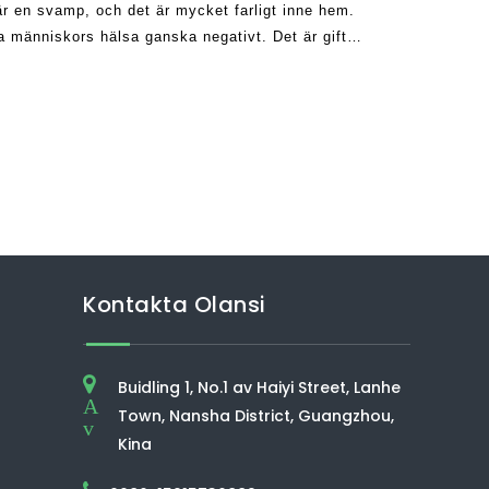
d är en svamp, och det är mycket farligt inne hem.
 människors hälsa ganska negativt. Det är giftfri
lergiska reaktioner och kan orsaka asthm
Kontakta Olansi
Buidling 1, No.1 av Haiyi Street, Lanhe
A
Town, Nansha District, Guangzhou,
v
Kina