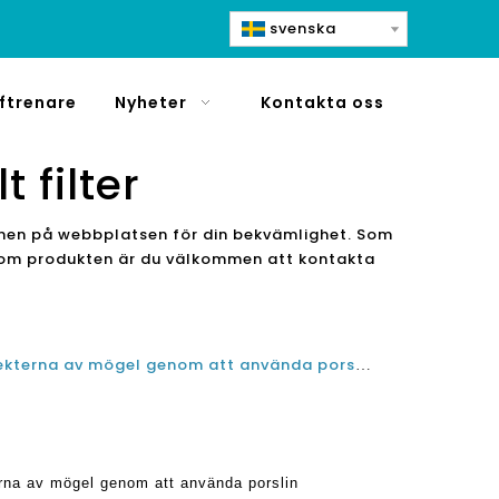
svenska
ftrenare
Nyheter
Kontakta oss
 filter
ämnen på webbplatsen för din bekvämlighet. Som
er om produkten är du välkommen att kontakta
Avvärja de negativa hälsoeffekterna av mögel genom att använda porslin antibakteriella luftrenare
erna av mögel genom att använda porslin