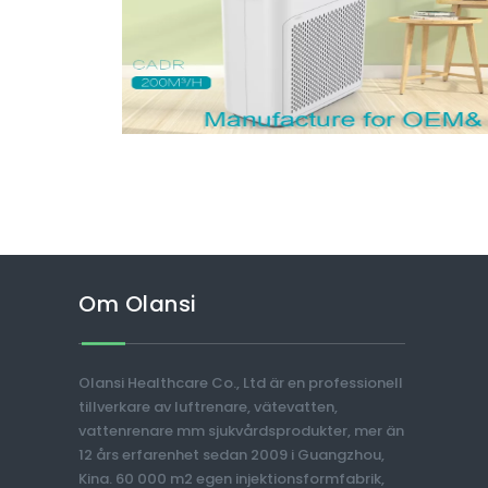
Om Olansi
Olansi Healthcare Co., Ltd är en professionell
tillverkare av luftrenare, vätevatten,
vattenrenare mm sjukvårdsprodukter, mer än
12 års erfarenhet sedan 2009 i Guangzhou,
Kina. 60 000 m2 egen injektionsformfabrik,