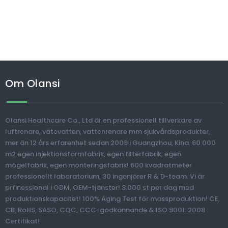
Om Olansi
Olansi Healthcare Co., Ltd är en professionell tillverkare av
luftrenare, vätevatten, vattenrenare mm sjukvårdsprodukter,
mer än 12 års erfarenhet sedan 2009 i Guangzhou, Kina. 60 000
m2 egen injektionsformfabrik, egen filterfabrik, egen
mögelfabrik, egen monteringsfabrik! 600 kvadratmeter
professionellt laboratorium, 30 ingenjörer R & D-team. Vi är
prfinessional i ODM, OEM-tjänster! 3.000 st per dag med
produktionskapacitet! 100% Aging Test för massproduktion! CE,
CB, RoHS, SASO, CQC, CCC-godkännande & ISO 9001: 2008
Certifikat!