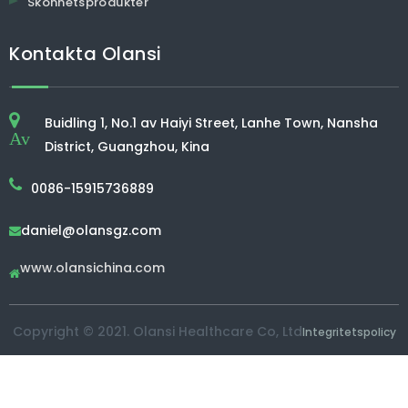
Skönhetsprodukter
Kontakta Olansi
Buidling 1, No.1 av Haiyi Street, Lanhe Town, Nansha
Av
District, Guangzhou, Kina
0086-15915736889
daniel@olansgz.com

www.olansichina.com

Copyright © 2021. Olansi Healthcare Co, Ltd
Integritetspolicy