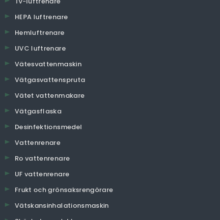
Tv-luftrenare
HEPA luftrenare
Hemluftrenare
UVC luftrenare
Vätesvattenmaskin
Vätgasvattenspruta
Vätet vattenmakare
Vätgasflaska
Desinfektionsmedel
Vattenrenare
Ro vattenrenare
UF vattenrenare
Frukt och grönsaksrengörare
Vätskansinhalationsmaskin