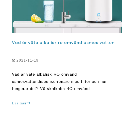
Vad är väte alkalisk ro omvänd osmos vatten dispenser renare med filter och hur fungerar det?
2021-11-19
Vad är väte alkalisk RO omvänd
osmosvattendispenserrenare med filter och hur
fungerar det? Vätskalkalin RO omvänd
osmosvattendispenserrenare förbättrar effektivt
kvaliteten och smaken av vatten, vilket gör det säkert
Läs mer
och friskt att dricka. Det är användbart i kommersiell,
industri