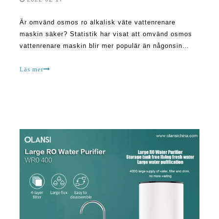
Är omvänd osmos ro alkalisk väte vattenrenare
maskin säker? Statistik har visat att omvänd osmos
vattenrenare maskin blir mer populär än någonsin
tidigare. Det är viktigt att påpeka att initialt när dessa
enheter först träffar marknaden, var många människor
Läs mer
väldigt skeptiska till