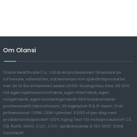
Om Olansi
Olansi Healthcare Co., Ltd är en professionell tillverkare av
luftrenare, vätevatten, vattenrenare mm sjukvårdsprodukter,
mer än 12 års erfarenhet sedan 2009 i Guangzhou, Kina. 60 000
m2 egen injektionsformfabrik, egen filterfabrik, egen
mögelfabrik, egen monteringsfabrik! 600 kvadratmeter
professionellt laboratorium, 30 ingenjörer R & D-team. Vi är
prfinessional i ODM, OEM-tjänster! 3.000 st per dag med
produktionskapacitet! 100% Aging Test för massproduktion! CE,
CB, RoHS, SASO, CQC, CCC-godkännande & ISO 9001: 2008
Certifikat!