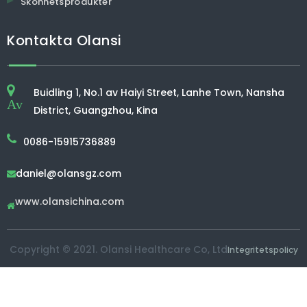
Skönhetsprodukter
Kontakta Olansi
Buidling 1, No.1 av Haiyi Street, Lanhe Town, Nansha
Av
District, Guangzhou, Kina
0086-15915736889
daniel@olansgz.com

www.olansichina.com

Copyright © 2021. Olansi Healthcare Co, Ltd
Integritetspolicy