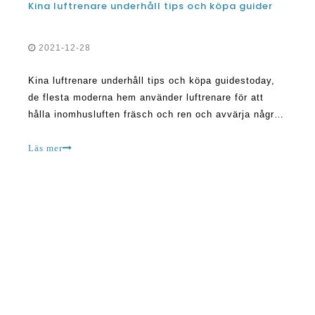
Kina luftrenare underhåll tips och köpa guider
2021-12-28
Kina luftrenare underhåll tips och köpa guidestoday,
de flesta moderna hem använder luftrenare för att
hålla inomhusluften fräsch och ren och avvärja några
allvarliga hälsoförhållanden som kommer från
förorenad luft. Inte alla hem har en luftrenare
Läs mer
installerad, men många väljer att köpa den bästa
kinesiska luften