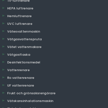
Tv-luftrenare
HEPA luftrenare
Hemluftrenare
UVC luftrenare
Vätesvattenmaskin
Vätgasvattenspruta
Vätet vattenmakare
Vätgasflaska
Desinfektionsmedel
Vattenrenare
Ro vattenrenare
UF vattenrenare
Frukt och grönsaksrengörare
Vätskansinhalationsmaskin