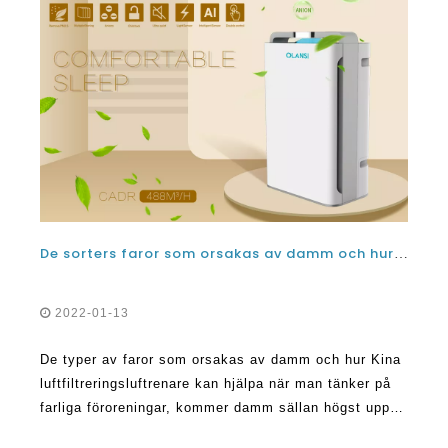
De sorters faror som orsakas av damm och hur Kina luftfiltreringsluftrenare kan hjälpa till
2022-01-13
De typer av faror som orsakas av damm och hur Kina
luftfiltreringsluftrenare kan hjälpa när man tänker på
farliga föroreningar, kommer damm sällan högst upp
på listan. Manu människor antar att de små