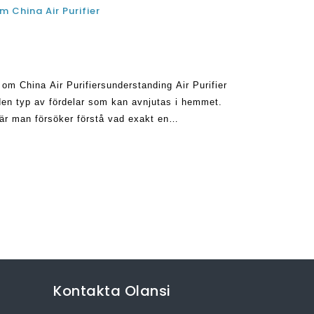
m China Air Purifier
 om China Air Purifiersunderstanding Air Purifier
den typ av fördelar som kan avnjutas i hemmet.
när man försöker förstå vad exakt en
et gör det. Vad
Kontakta Olansi