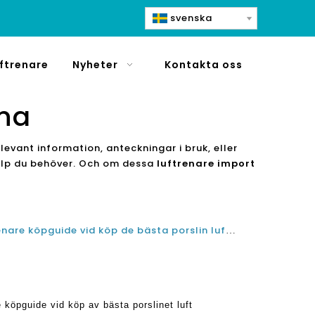
svenska
ftrenare
Nyheter
Kontakta oss
ina
levant information, anteckningar i bruk, eller
jälp du behöver. Och om dessa
luftrenare import
Tips för bästa porslinet luftrenare köpguide vid köp de bästa porslin luftrenare
e köpguide vid köp av bästa porslinet luft