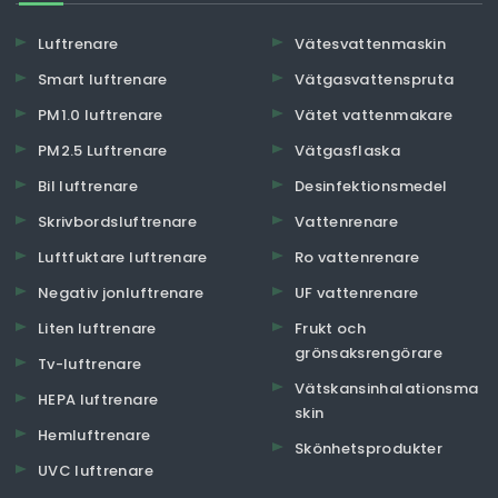
Luftrenare
Vätesvattenmaskin
Smart luftrenare
Vätgasvattenspruta
PM1.0 luftrenare
Vätet vattenmakare
PM2.5 Luftrenare
Vätgasflaska
Bil luftrenare
Desinfektionsmedel
Skrivbordsluftrenare
Vattenrenare
Luftfuktare luftrenare
Ro vattenrenare
Negativ jonluftrenare
UF vattenrenare
Liten luftrenare
Frukt och
grönsaksrengörare
Tv-luftrenare
Vätskansinhalationsma
HEPA luftrenare
skin
Hemluftrenare
Skönhetsprodukter
UVC luftrenare