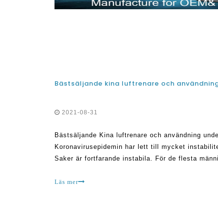
Bästsäljande kina luftrenare och användni
2021-08-31
Bästsäljande Kina luftrenare och användning und
Koronavirusepidemin har lett till mycket instabili
Saker är fortfarande instabila. För de flesta männis
perfekt att hålla ventilationen perfekt i hemmet. 
Läs mer