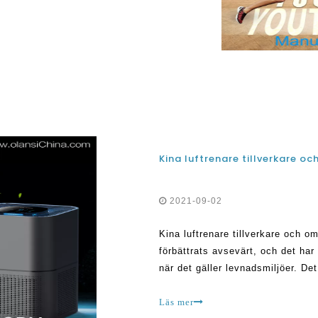
 ren inomhusluft
Kina luftrenare tillverkare o
2021-09-02
Kina luftrenare tillverkare och 
förbättrats avsevärt, och det har
när det gäller levnadsmiljöer. De
luftrenare för att impro
Läs mer