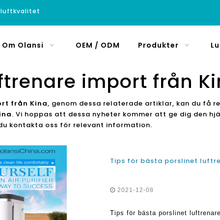
luftkvalitet
Om Olansi
OEM / ODM
Produkter
Lu
ftrenare import från K
rt från Kina
, genom dessa relaterade artiklar, kan du få re
ina
. Vi hoppas att dessa nyheter kommer att ge dig den h
 du kontakta oss för relevant information.
2021-12-08
Tips för bästa porslinet luftrenar