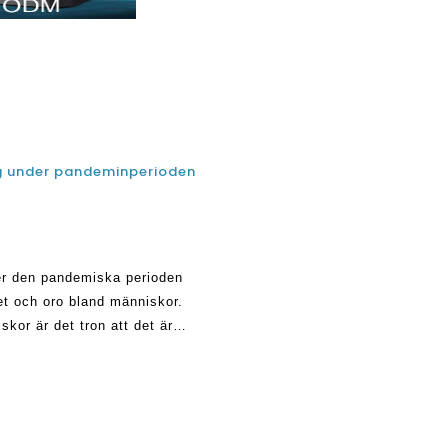
ng under pandeminperioden
er den pandemiska perioden
tet och oro bland människor.
kor är det tron ​​att det är
Många beli