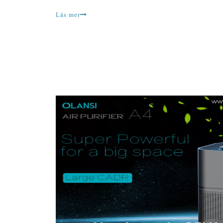
varaktiga lösningar för att upprätthålla hälsa och
Läs mer