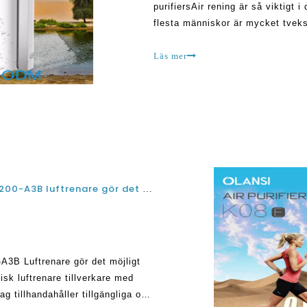
purifiersAir rening är så viktigt
flesta människor är mycket tveks
på grund av de många modeller s
Läs mer
Olansi Air Purifier Modell K08a och Olansi KJ200-A3B luftrenare gör det möjligt att ha ett rent och friskt hem
A3B Luftrenare gör det möjligt
sk luftrenare tillverkare med
g tillhandahåller tillgängliga och