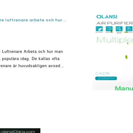
Hur elektroniskt hem H14 HEPA Filter luftrenare luftrenare arbete och hur man väljer rätt alternativ
 Luftrenare Arbeta och hur man
a populära idag. De kallas ofta
ftrenare är huvudsakligen avsedda
e