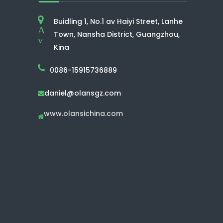
Buidling 1, No.1 av Haiyi Street, Lanhe
A
Town, Nansha District, Guangzhou,
v
Kina
0086-15915736889
daniel@olansgz.com

www.olansichina.com
