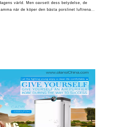
 i dagens värld. Men oavsett dess betydelse, de
amma när de köper den bästa porslinet luftrenare
om finns i Mar