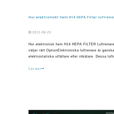
2021-08-23
Hur elektronisk hem H14 HEPA FILTER Luftrenare
väljer rätt OptionElektroniska luftrenare är gansk
elektrostatiska utfällare eller rökätare. Dessa lu
för avlägsnande av damm och rök inom inomhus 
Läs mer