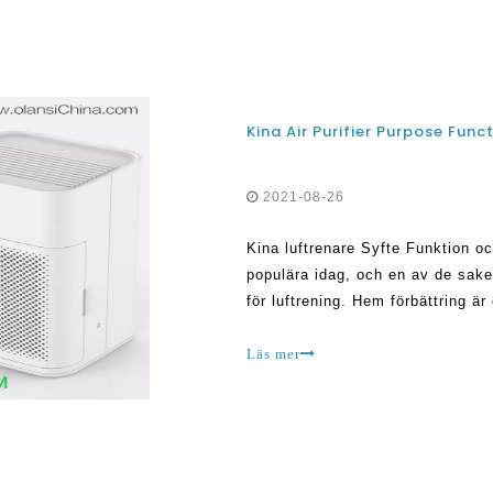
Kina Air Purifier Purpose Func
2021-08-26
Kina luftrenare Syfte Funktion o
populära idag, och en av de sake
för luftrening. Hem förbättring ä
mycket inspiration från differ
Läs mer