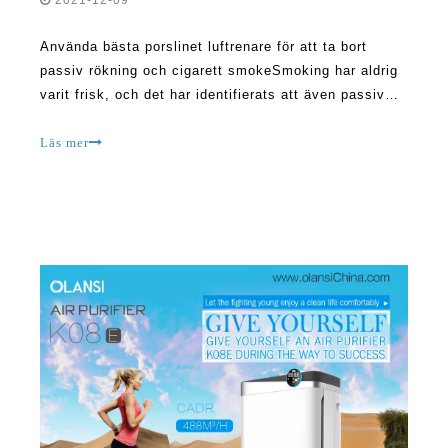
passiv rökning och cigarett smokeSmoking har aldrig
varit frisk, och det har identifierats att även passiv
rökning påverkar oss på många sätt. Även med denna
kunskap, det finns väldigt många rökare i världen
Läs mer
idag, och tobaksindustrin är fortfarande perf