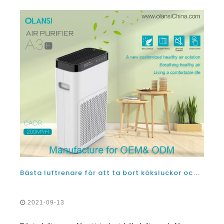
Bästa luftrenare för att ta bort köksluckor och för lukts omdömen i 2021
2021-09-13
Bästa luftrenare för att ta bort köksluftor och för
lukter recensioner i 2021 När det gäller förorening i
ditt kök är du alltid sannolikt att möta två stora