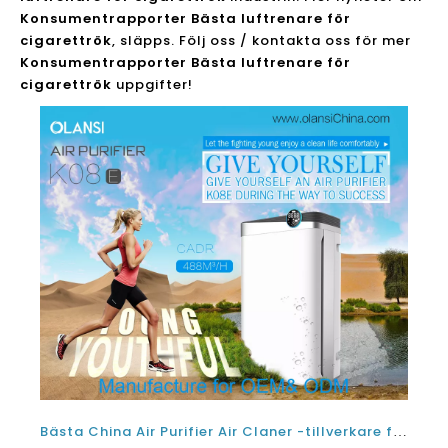
cigarettrök
uppgifter!
Bästa China Air Purifier Air Claner -tillverkare för damm och begagnad rök
2022-05-05