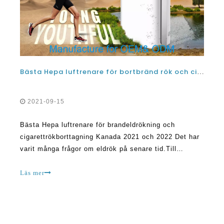
Bästa Hepa luftrenare för bortbränd rök och cigarettrökborttagning Kanada 2021 och 2022
2021-09-15
Bästa Hepa luftrenare för brandeldrökning och
cigarettrökborttagning Kanada 2021 och 2022 Det har
varit många frågor om eldrök på senare tid.Till
exempel brukar vissa människor fråga om de kan
hanteras av luftrenare.Svaret på denna fråga är ja,
Läs mer
luftrenare