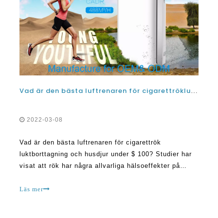
Vad är den bästa luftrenaren för cigarettrökluktborttagning och husdjur under $ 100?
2022-03-08
Vad är den bästa luftrenaren för cigarettrök
luktborttagning och husdjur under $ 100? Studier har
visat att rök har några allvarliga hälsoeffekter på
människor. Dessa kan vara lungsjukdomar, stroke,
lungsjukdom och cancer. Om du är rökare finns det en
Läs mer
mycket hög chans att du kan lida en