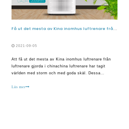
Få ut det mesta av Kina inomhus luftrenare från luftrenare gjorda i Kina
2021-09-05
Att få ut det mesta av Kina inomhus luftrenare från
luftrenare gjorda i chinachina luftrenare har tagit
världen med storm och med goda skäl. Dessa
luftrenare är avsedda att göra saker bättre och ge
fördelar för människors hälsa. Det är viktigt att hitta
Läs mer
rätt luftrenare tillverkning
Om Olansi