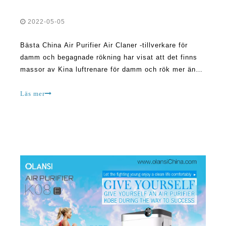
Bästa China Air Purifier Air Claner -tillverkare för
damm och begagnade rökning har visat att det finns
massor av Kina luftrenare för damm och rök mer än
du någonsin kan föreställa dig. Dessa enheter har
tillverkats av olika företag för att säkerställa att dina
Läs mer
behov tillgodoses. Problemet är att