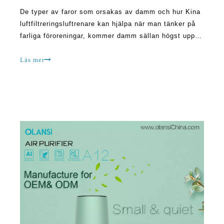
De typer av faror som orsakas av damm och hur Kina
luftfiltreringsluftrenare kan hjälpa när man tänker på
farliga föroreningar, kommer damm sällan högst upp
på listan. Manu människor antar att de små
dammpartiklarna inte är skadliga. Men enligt
Läs mer
vetenskapen kan dammet orsaka mycket skada. När