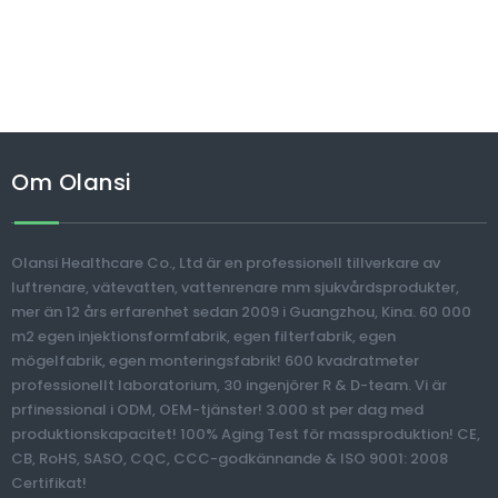
Om Olansi
Olansi Healthcare Co., Ltd är en professionell tillverkare av
luftrenare, vätevatten, vattenrenare mm sjukvårdsprodukter,
mer än 12 års erfarenhet sedan 2009 i Guangzhou, Kina. 60 000
m2 egen injektionsformfabrik, egen filterfabrik, egen
mögelfabrik, egen monteringsfabrik! 600 kvadratmeter
professionellt laboratorium, 30 ingenjörer R & D-team. Vi är
prfinessional i ODM, OEM-tjänster! 3.000 st per dag med
produktionskapacitet! 100% Aging Test för massproduktion! CE,
CB, RoHS, SASO, CQC, CCC-godkännande & ISO 9001: 2008
Certifikat!