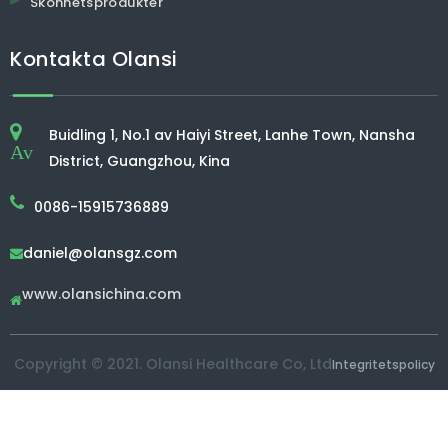
Skönhetsprodukter
Kontakta Olansi
Buidling 1, No.1 av Haiyi Street, Lanhe Town, Nansha
Av
District, Guangzhou, Kina
0086-15915736889
daniel@olansgz.com

www.olansichina.com

Copyright © 2021. Olansi Healthcare Co, Ltd
Integritetspolicy