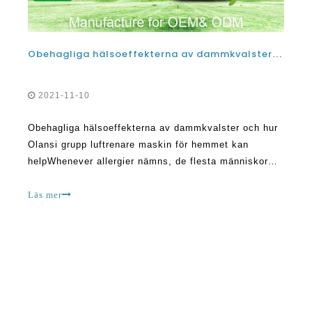
Obehagliga hälsoeffekterna av dammkvalster och hur Olansi grupp luftrenare maskin för hem kan hjälpa
2021-11-10
Obehagliga hälsoeffekterna av dammkvalster och hur
Olansi grupp luftrenare maskin för hemmet kan
helpWhenever allergier nämns, de flesta människor
snabbt hoppa till frågor som mögel, damm,
sällskapsdjur ilska, hundar, katter, och pollen. Men
Läs mer
det finns fall där dammkvalster är ansvariga för
allergiska REAC