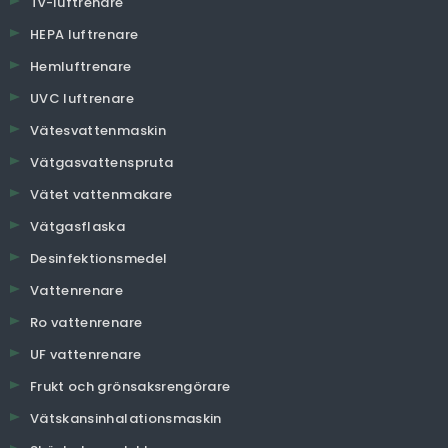
Tv-luftrenare
HEPA luftrenare
Hemluftrenare
UVC luftrenare
Vätesvattenmaskin
Vätgasvattenspruta
Vätet vattenmakare
Vätgasflaska
Desinfektionsmedel
Vattenrenare
Ro vattenrenare
UF vattenrenare
Frukt och grönsaksrengörare
Vätskansinhalationsmaskin