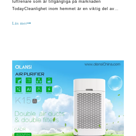
luftrenare som är tillgängliga på marknaden
TodayCleanlighet inom hemmet är en viktig del av
ledande ett hälsosamt liv. Rengöring och att bli av
med smuts på ett bra sätt är ett av de bästa sätten
Läs mer
att hantera föroreningar i hemmet. Med regelbunden
rengöring,